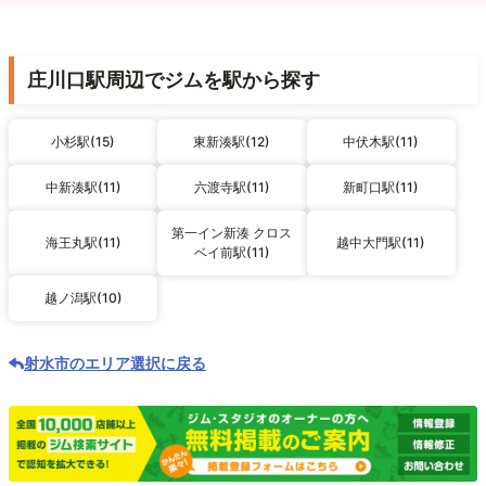
庄川口駅周辺でジムを駅から探す
小杉駅(15)
東新湊駅(12)
中伏木駅(11)
中新湊駅(11)
六渡寺駅(11)
新町口駅(11)
第一イン新湊 クロス
海王丸駅(11)
越中大門駅(11)
ベイ前駅(11)
越ノ潟駅(10)
射水市のエリア選択に戻る