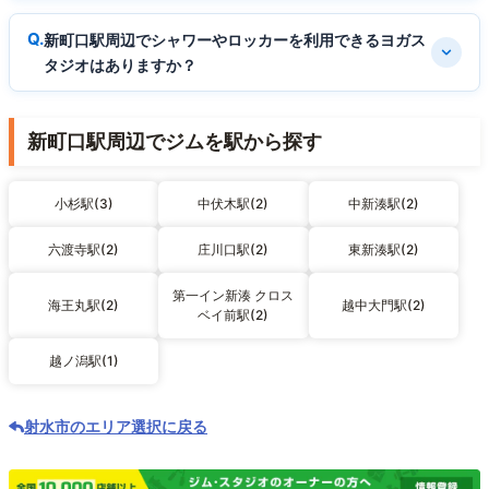
新町口駅周辺でシャワーやロッカーを利用できるヨガス
タジオはありますか？
新町口駅周辺でジムを駅から探す
小杉駅(3)
中伏木駅(2)
中新湊駅(2)
六渡寺駅(2)
庄川口駅(2)
東新湊駅(2)
第一イン新湊 クロス
海王丸駅(2)
越中大門駅(2)
ベイ前駅(2)
越ノ潟駅(1)
射水市のエリア選択に戻る