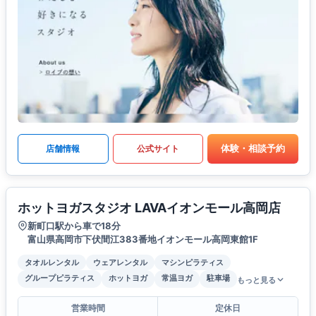
体験・相談予約
店舗情報
公式サイト
ホットヨガスタジオ LAVAイオンモール高岡店
新町口駅から車で18分
富山県高岡市下伏間江383番地イオンモール高岡東館1F
タオルレンタル
ウェアレンタル
マシンピラティス
グループピラティス
ホットヨガ
常温ヨガ
駐車場
もっと見る
営業時間
定休日