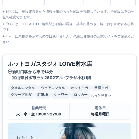
岡店
※上記には、施設運営者から情報提供のあった施設を掲載しています。全施設は下の一
覧で確認できます。
※「○」は、FIT PALETTE編集部が独自の調査・基準に基づき、特におすすめする項目
です。
※「－」は未提供を示すものではありません。詳細は各施設の公式サイトをご確認くだ
さい。
ホットヨガスタジオ LOIVE射水店
新町口駅から車で14分
富山県射水市三ケ2602アル･プラザ小杉1階
タオルレンタル
ウェアレンタル
ホットヨガ
常温ヨガ
グループヨガ
駐車場
シャワー
ロッカー
もっと見る
営業時間
定休日
火・水・金 10:00〜22:00
毎週月曜日