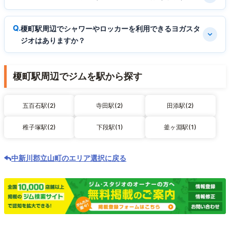
榎町駅周辺でシャワーやロッカーを利用できるヨガスタ
ジオはありますか？
榎町駅周辺でジムを駅から探す
五百石駅(2)
寺田駅(2)
田添駅(2)
稚子塚駅(2)
下段駅(1)
釜ヶ淵駅(1)
中新川郡立山町のエリア選択に戻る