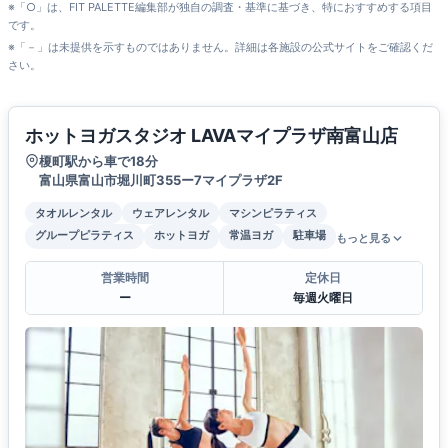
※「○」は、FIT PALETTE編集部が独自の調査・基準に基づき、特におすすめする項目
です。
※「－」は未提供を示すものではありません。詳細は各施設の公式サイトをご確認くだ
さい。
ホットヨガスタジオ LAVAマイプラザ南富山店
榎町駅から車で18分
富山県富山市堀川町355ー7マイプラザ2F
タオルレンタル
ウェアレンタル
マシンピラティス
グループピラティス
ホットヨガ
常温ヨガ
駐車場
もっと見る
営業時間
定休日
ー
毎週火曜日