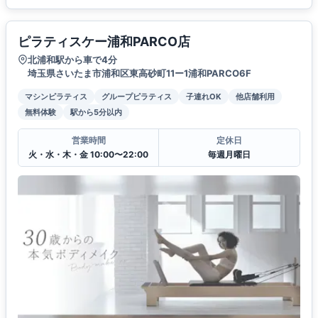
ピラティスケー浦和PARCO店
北浦和駅から車で4分
埼玉県さいたま市浦和区東高砂町11ー1浦和PARCO6F
マシンピラティス
グループピラティス
子連れOK
他店舗利用
無料体験
駅から5分以内
営業時間
定休日
火・水・木・金 10:00〜22:00
毎週月曜日