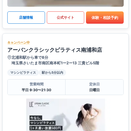
体験・相談予約
店舗情報
公式サイト
キャンペーン中
アーバンクラシックピラティス南浦和店
北浦和駅から車で8分
埼玉県さいたま市南区南本町1ー2ー13 三貴ビル5階
マシンピラティス
駅から5分以内
営業時間
定休日
平日 9:30〜21:30
日曜日