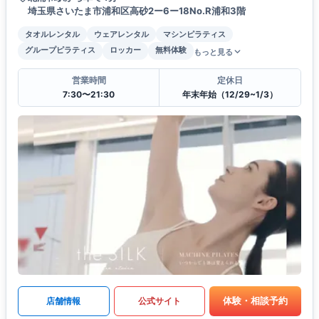
埼玉県さいたま市浦和区高砂2ー6ー18No.R浦和3階
タオルレンタル
ウェアレンタル
マシンピラティス
グループピラティス
ロッカー
無料体験
もっと見る
営業時間
定休日
7:30〜21:30
年末年始（12/29~1/3）
体験・相談予約
店舗情報
公式サイト