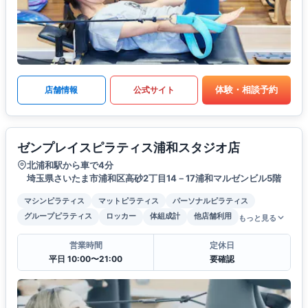
体験・相談予約
店舗情報
公式サイト
ゼンプレイスピラティス浦和スタジオ店
北浦和駅から車で4分
埼玉県さいたま市浦和区高砂2丁目14－17浦和マルゼンビル5階
マシンピラティス
マットピラティス
パーソナルピラティス
グループピラティス
ロッカー
体組成計
他店舗利用
もっと見る
営業時間
定休日
平日 10:00〜21:00
要確認