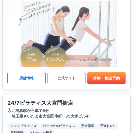
体験・相談予約
店舗情報
公式サイト
24/7ピラティス大宮門街店
北浦和駅から車で9分
埼玉県さいたま市大宮区仲町1-35大塚ビル4F
マシンピラティス
パーソナルピラティス
完全個室
子連れOK
無料体験
トレーナー指名