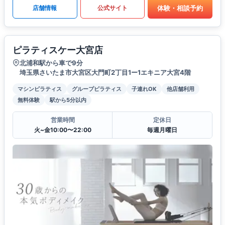
体験・相談予約
店舗情報
公式サイト
ピラティスケー大宮店
北浦和駅から車で9分
埼玉県さいたま市大宮区大門町2丁目1ー1エキニア大宮4階
マシンピラティス
グループピラティス
子連れOK
他店舗利用
無料体験
駅から5分以内
営業時間
定休日
火~金10:00〜22:00
毎週月曜日