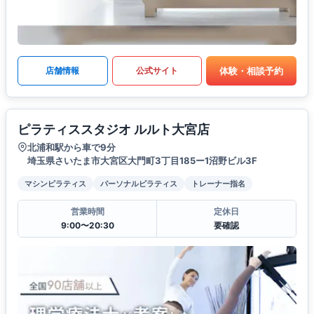
体験・相談予約
店舗情報
公式サイト
ピラティススタジオ ルルト大宮店
北浦和駅から車で9分
埼玉県さいたま市大宮区大門町3丁目185ー1沼野ビル3F
マシンピラティス
パーソナルピラティス
トレーナー指名
営業時間
定休日
9:00〜20:30
要確認