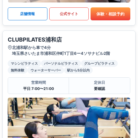
体験・相談予約
店舗情報
公式サイト
CLUBPILATES浦和店
北浦和駅から車で4分
埼玉県さいたま市浦和区仲町1丁目6ー4ソサナビル2階
マシンピラティス
パーソナルピラティス
グループピラティス
無料体験
ウォーターサーバー
駅から5分以内
営業時間
定休日
平日 7:00〜21:00
要確認