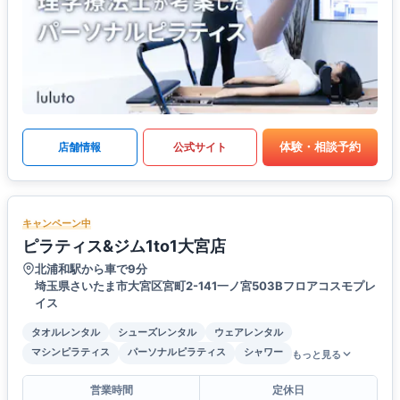
体験・相談予約
店舗情報
公式サイト
キャンペーン中
ピラティス&ジム1to1大宮店
北浦和駅から車で9分
埼玉県さいたま市大宮区宮町2-141一ノ宮503Bフロアコスモプレ
イス
タオルレンタル
シューズレンタル
ウェアレンタル
マシンピラティス
パーソナルピラティス
シャワー
もっと見る
営業時間
定休日