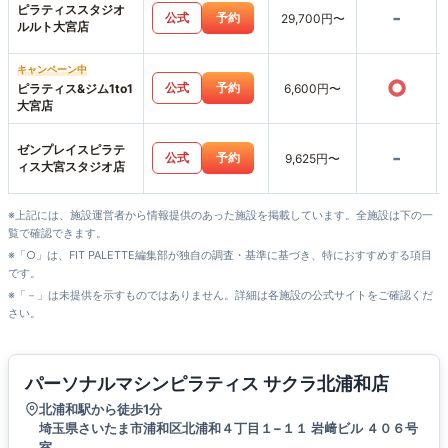
ピラティススタジオ
-
公式
予約
29,700円〜
ルルト大宮店
キャンペーン中
○
公式
予約
ピラティス&ジム1to1
6,600円〜
大宮店
ゼンプレイスピラテ
-
公式
予約
9,625円〜
ィス大宮スタジオ店
※上記には、施設運営者から情報提供のあった施設を掲載しています。全施設は下の一
覧で確認できます。
※「○」は、FIT PALETTE編集部が独自の調査・基準に基づき、特におすすめする項目
です。
※「－」は未提供を示すものではありません。詳細は各施設の公式サイトをご確認くだ
さい。
パーソナルマシンピラティス サクラ北浦和店
北浦和駅から徒歩1分
埼玉県さいたま市浦和区北浦和４丁目１−１１ 岩﨑ビル ４０６号
室