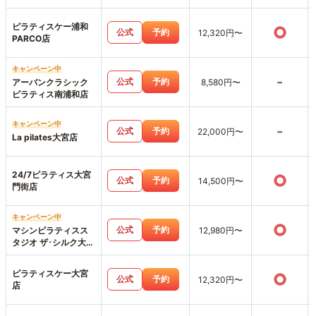
店
ピラティスケー浦和
○
公式
予約
12,320円〜
PARCO店
キャンペーン中
-
公式
予約
アーバンクラシック
8,580円〜
ピラティス南浦和店
キャンペーン中
-
公式
予約
22,000円〜
La pilates大宮店
24/7ピラティス大宮
○
公式
予約
14,500円〜
門街店
キャンペーン中
○
公式
予約
マシンピラティスス
12,980円〜
タジオ ザ･シルク大宮
店
ピラティスケー大宮
○
公式
予約
12,320円〜
店