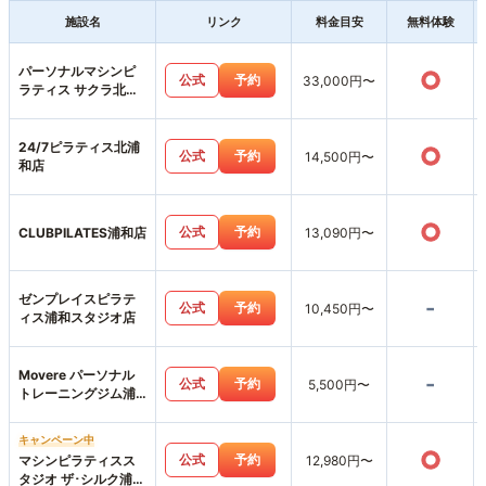
施設名
リンク
料金目安
無料体験
パーソナルマシンピ
○
公式
予約
33,000円〜
ラティス サクラ北浦
和店
24/7ピラティス北浦
○
公式
予約
14,500円〜
和店
○
公式
予約
CLUBPILATES浦和店
13,090円〜
ゼンプレイスピラテ
-
公式
予約
10,450円〜
ィス浦和スタジオ店
Movere パーソナル
-
公式
予約
5,500円〜
トレーニングジム浦
和店
キャンペーン中
○
公式
予約
マシンピラティスス
12,980円〜
タジオ ザ･シルク浦和