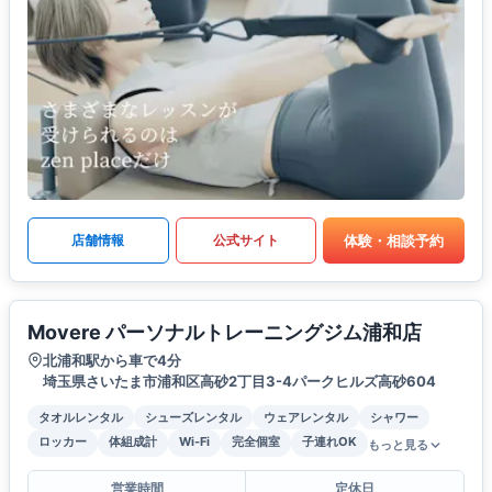
体験・相談予約
店舗情報
公式サイト
Movere パーソナルトレーニングジム浦和店
北浦和駅から車で4分
埼玉県さいたま市浦和区高砂2丁目3-4パークヒルズ高砂604
タオルレンタル
シューズレンタル
ウェアレンタル
シャワー
ロッカー
体組成計
Wi-Fi
完全個室
子連れOK
もっと見る
営業時間
定休日