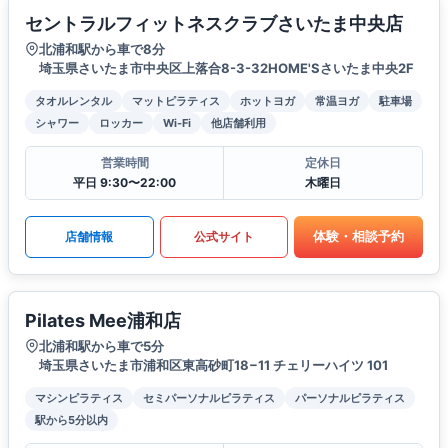
セントラルフィットネスクラブさいたま中央店
北浦和駅から車で8分
埼玉県さいたま市中央区上落合8-3-32HOME'Sさいたま中央2F
タオルレンタル
マットピラティス
ホットヨガ
常温ヨガ
駐車場
シャワー
ロッカー
Wi-Fi
他店舗利用
営業時間
定休日
平日 9:30〜22:00
木曜日
体験・相談予約
店舗情報
公式サイト
Pilates Mee浦和店
北浦和駅から車で5分
埼玉県さいたま市浦和区東高砂町18−11 チェリーハイツ 101
マシンピラティス
セミパーソナルピラティス
パーソナルピラティス
駅から5分以内