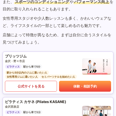
また、
スポーツのコンディショニング
や
パフォーマンス向上
を
目的に取り入れられることもあります。
女性専用スタジオや少人数レッスンも多く、かわいいウェアな
ど、ライフスタイルの一部として楽しめるのも魅力です。
店舗によって特徴が異なるため、まずは自分に合うスタイルを
見つけてみましょう。
プリッツジム
金沢・野々市店
ピラティス
駅から車で5分
駅から5分以内のジムに通いたい人
女性専用ジムに通いたい人
セミパーソナルを始めたい人
公式サイトを見る
体験・相談予約
ピラティス カサネ (Pilates KASANE)
金沢西泉店
ピラティス
駅から車で3分