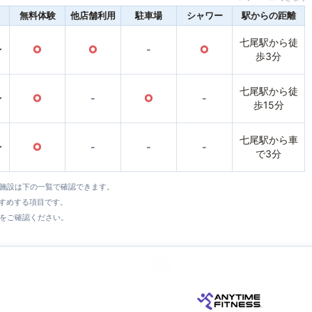
無料体験
他店舗利用
駐車場
シャワー
駅からの距離
七尾駅から徒
〜
○
○
-
○
歩3分
七尾駅から徒
〜
○
-
○
-
歩15分
七尾駅から車
〜
○
-
-
-
で3分
全施設は下の一覧で確認できます。
すすめする項目です。
をご確認ください。