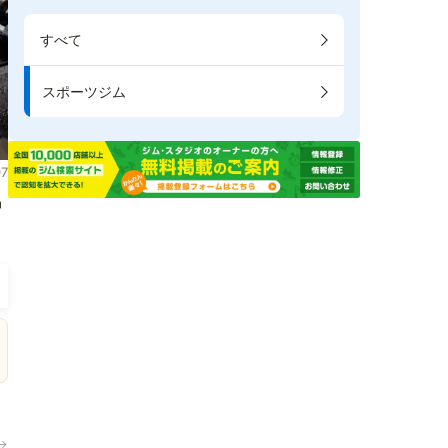
すべて
スポーツジム
7
掲
→