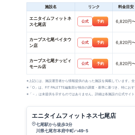
施設名
リンク
料金目安
エニタイムフィットネ
6,820円
公式
予約
ス七尾店
カーブス七尾ベイタウ
6,820円
公式
予約
ン店
カーブス七尾ナッピィ
6,820円
公式
予約
モール店
※上記には、施設運営者から情報提供のあった施設を掲載しています。
※「○」は、FIT PALETTE編集部が独自の調査・基準に基づき、特にお
※「－」は未提供を示すものではありません。詳細は各施設の公式サイト
エニタイムフィットネス七尾店
七尾駅から徒歩3分
川県七尾市本府中町ハ49-5