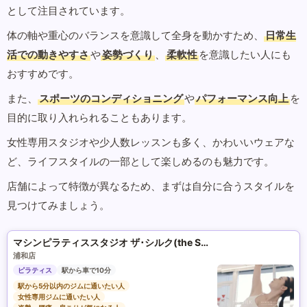
として注目されています。
体の軸や重心のバランスを意識して全身を動かすため、
日常生
活での動きやすさ
や
姿勢づくり
、
柔軟性
を意識したい人にも
おすすめです。
また、
スポーツのコンディショニング
や
パフォーマンス向上
を
目的に取り入れられることもあります。
女性専用スタジオや少人数レッスンも多く、かわいいウェアな
ど、ライフスタイルの一部として楽しめるのも魅力です。
店舗によって特徴が異なるため、まずは自分に合うスタイルを
見つけてみましょう。
マシンピラティススタジオ ザ･シルク(the SILK)
浦和店
ピラティス
駅から車で10分
駅から5分以内のジムに通いたい人
女性専用ジムに通いたい人