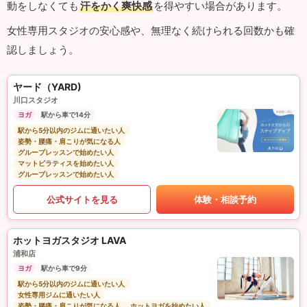
動をしなくても
汗をかく爽快感
を得やすい場合があります。
女性専用スタジオの安心感や、無理なく続けられる回数かも確
認しましょう。
ヤード（YARD)
川口スタジオ
ヨガ
駅から車で14分
駅から5分以内のジムに通いたい人
姿勢・腰痛・肩こりが気になる人
グループレッスンで始めたい人
マットピラティスを始めたい人
グループレッスンで始めたい人
公式サイトを見る
体験・相談予約
ホットヨガスタジオ LAVA
浦和店
ヨガ
駅から車で9分
駅から5分以内のジムに通いたい人
女性専用ジムに通いたい人
姿勢・腰痛・肩こりが気になる人
ホットヨガを始めたい人