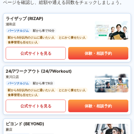
ページを確認し、総額や通える回数をチェックしましょう。
ライザップ (RIZAP)
浦和店
パーソナルジム
駅から車で10分
駅から5分以内のジムに通いたい人
とにかく痩せたい人
食事管理も任せたい人
公式サイトを見る
体験・相談予約
24/7ワークアウト (24/7Workout)
東川口店
パーソナルジム
駅から車で8分
駅から5分以内のジムに通いたい人
とにかく痩せたい人
食事管理も任せたい人
公式サイトを見る
体験・相談予約
ビヨンド (BEYOND)
蕨店