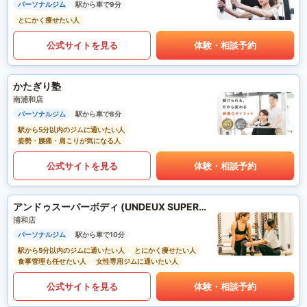
パーソナルジム
駅から車で9分
とにかく痩せたい人
公式サイトを見る
体験・相談予約
かたぎり塾
南浦和店
パーソナルジム
駅から車で8分
駅から5分以内のジムに通いたい人
姿勢・腰痛・肩こりが気になる人
公式サイトを見る
体験・相談予約
アンドゥスーパーボディ (UNDEUX SUPERBODY)
浦和店
パーソナルジム
駅から車で10分
駅から5分以内のジムに通いたい人
とにかく痩せたい人
食事管理も任せたい人
女性専用ジムに通いたい人
公式サイトを見る
体験・相談予約