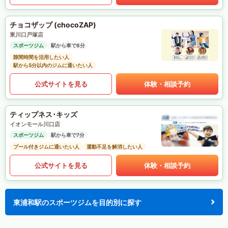
チョコザップ (chocoZAP)
東川口戸塚店
スポーツジム
駅から車で8分
隙間時間を活用したい人
駅から5分以内のジムに通いたい人
公式サイトを見る
体験・相談予約
ティップネス･キッズ
イオンモール川口店
スポーツジム
駅から車で7分
プール付きジムに通いたい人
運動不足を解消したい人
公式サイトを見る
体験・相談予約
東浦和駅のスポーツジムを目的別に探す