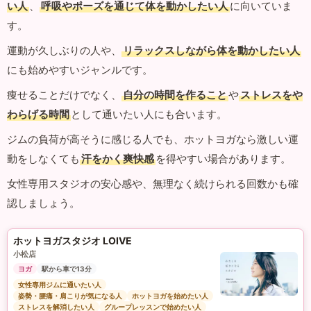
い人
、
呼吸やポーズを通じて体を動かしたい人
に向いていま
す。
運動が久しぶりの人や、
リラックスしながら体を動かしたい人
にも始めやすいジャンルです。
痩せることだけでなく、
自分の時間を作ること
や
ストレスをや
わらげる時間
として通いたい人にも合います。
ジムの負荷が高そうに感じる人でも、ホットヨガなら激しい運
動をしなくても
汗をかく爽快感
を得やすい場合があります。
女性専用スタジオの安心感や、無理なく続けられる回数かも確
認しましょう。
ホットヨガスタジオ LOIVE
小松店
ヨガ
駅から車で13分
女性専用ジムに通いたい人
姿勢・腰痛・肩こりが気になる人
ホットヨガを始めたい人
ストレスを解消したい人
グループレッスンで始めたい人