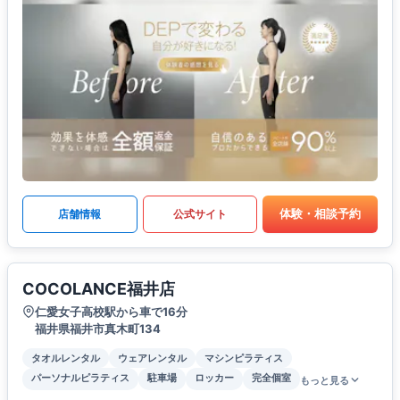
体験・相談予約
店舗情報
公式サイト
COCOLANCE福井店
仁愛女子高校駅から車で16分
福井県福井市真木町134
タオルレンタル
ウェアレンタル
マシンピラティス
パーソナルピラティス
駐車場
ロッカー
完全個室
もっと見る