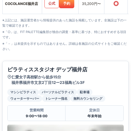
○
公式
予約
COCOLANCE福井店
35,200円〜
※上記には、施設運営者から情報提供のあった施設を掲載しています。全施設は下の一
覧で確認できます。
※「○」は、FIT PALETTE編集部が独自の調査・基準に基づき、特におすすめする項目
です。
※「－」は未提供を示すものではありません。詳細は各施設の公式サイトをご確認くだ
さい。
ピラティススタジオ デップ福井店
仁愛女子高校駅から徒歩15分
福井県福井市文京2丁目12ー23福島ビル3F
マシンピラティス
パーソナルピラティス
駐車場
ウォーターサーバー
トレーナー指名
無料カウンセリング
営業時間
定休日
9:00〜18:00
年末年始