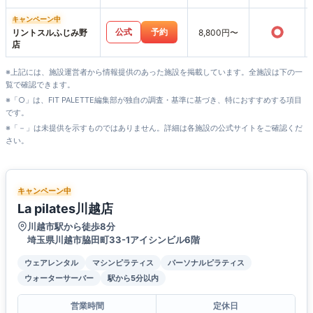
キャンペーン中
○
公式
予約
リントスルふじみ野
8,800円〜
店
※上記には、施設運営者から情報提供のあった施設を掲載しています。全施設は下の一
覧で確認できます。
※「○」は、FIT PALETTE編集部が独自の調査・基準に基づき、特におすすめする項目
です。
※「－」は未提供を示すものではありません。詳細は各施設の公式サイトをご確認くだ
さい。
キャンペーン中
La pilates川越店
川越市駅から徒歩8分
埼玉県川越市脇田町33-1アイシンビル6階
ウェアレンタル
マシンピラティス
パーソナルピラティス
ウォーターサーバー
駅から5分以内
営業時間
定休日