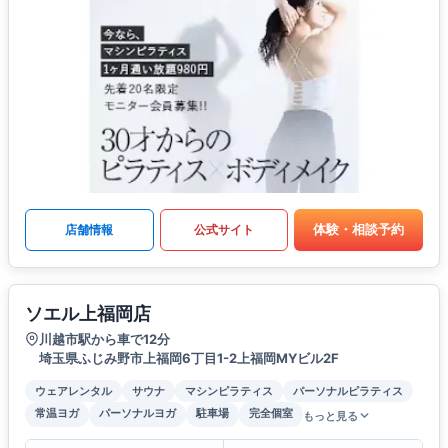
体験・相談予約
店舗情報
公式サイト
ソエル上福岡店
川越市駅から車で12分
埼玉県ふじみ野市上福岡6丁目1-2上福岡MYビル2F
ウェアレンタル
サウナ
マシンピラティス
パーソナルピラティス
常温ヨガ
パーソナルヨガ
駐車場
完全個室
もっと見る