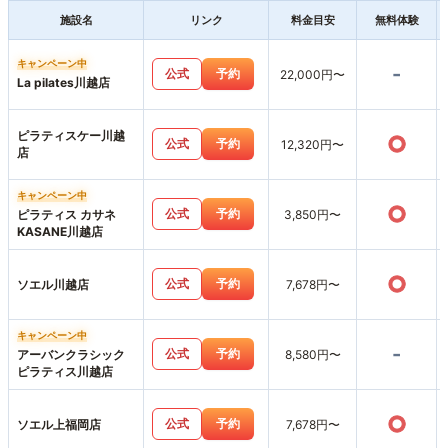
施設名
リンク
料金目安
無料体験
キャンペーン中
-
公式
予約
22,000円〜
La pilates川越店
ピラティスケー川越
○
公式
予約
12,320円〜
店
キャンペーン中
○
公式
予約
ピラティス カサネ
3,850円〜
KASANE川越店
○
公式
予約
ソエル川越店
7,678円〜
キャンペーン中
-
公式
予約
アーバンクラシック
8,580円〜
ピラティス川越店
○
公式
予約
ソエル上福岡店
7,678円〜