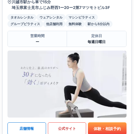
川越市駅から車で15分
埼玉県富士見市ふじみ野西1ー20ー2第7マツモトビル3F
タオルレンタル
ウェアレンタル
マシンピラティス
グループピラティス
他店舗利用
無料体験
駅から5分以内
営業時間
定休日
ー
毎週日曜日
体験・相談予約
店舗情報
公式サイト