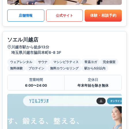
体験・相談予約
店舗情報
公式サイト
ソエル川越店
川越市駅から徒歩13分
埼玉県川越市脇田本町6-8 3F
ウェアレンタル
サウナ
マシンピラティス
常温ヨガ
完全個室
無料体験
プロテイン
無料カウンセリング
駅から5分以内
営業時間
定休日
6:00〜24:00
年末年始を除き無休