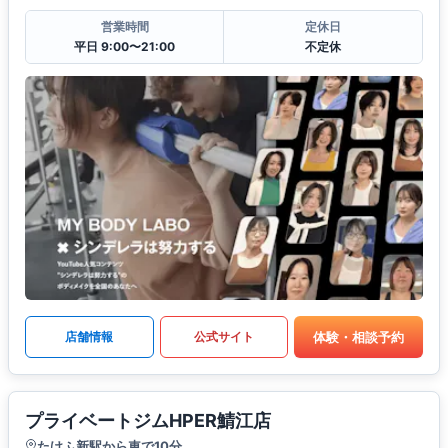
営業時間
定休日
平日 9:00〜21:00
不定休
体験・相談予約
店舗情報
公式サイト
プライベートジムHPER鯖江店
たけふ新駅から車で10分