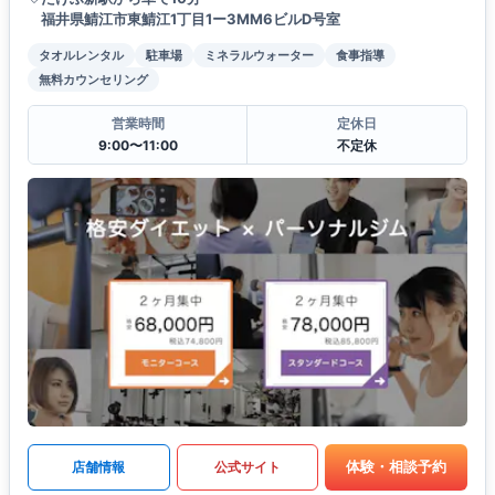
福井県鯖江市東鯖江1丁目1ー3MM6ビルD号室
タオルレンタル
駐車場
ミネラルウォーター
食事指導
無料カウンセリング
営業時間
定休日
9:00〜11:00
不定休
体験・相談予約
店舗情報
公式サイト