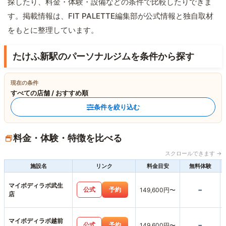
探したり、料金・体験・設備などの条件で比較したりできま
す。掲載情報は、FIT PALETTE編集部が公式情報と独自取材
をもとに整理しています。
たけふ新駅のパーソナルジムを条件から探す
現在の条件
すべての店舗 / おすすめ順
条件を絞り込む
料金・体験・特徴を比べる
スクロールできます →
施設名
リンク
料金目安
無料体験
マイボディラボ武生
-
公式
予約
149,600円〜
店
マイボディラボ越前
-
公式
予約
149,600円〜