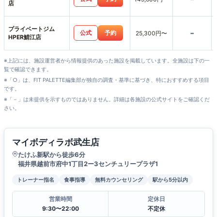
店
プライベートジム
-
公式
予約
25,300円〜
HPER鯖江店
※上記には、施設運営者から情報提供のあった施設を掲載しています。全施設は下の一
覧で確認できます。
※「○」は、FIT PALETTE編集部が独自の調査・基準に基づき、特におすすめする項目
です。
※「－」は未提供を示すものではありません。詳細は各施設の公式サイトをご確認くだ
さい。
マイボディラボ武生店
たけふ新駅から徒歩6分
福井県越前市府中1丁目2ー3センチュリープラザ1
トレーナー指名
食事指導
無料カウンセリング
駅から5分以内
営業時間
定休日
9:30〜22:00
不定休