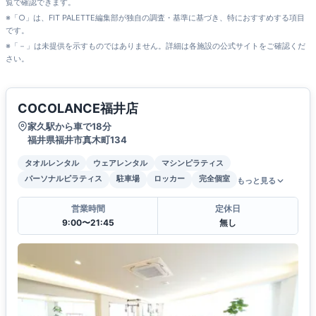
覧で確認できます。
※「○」は、FIT PALETTE編集部が独自の調査・基準に基づき、特におすすめする項目
です。
※「－」は未提供を示すものではありません。詳細は各施設の公式サイトをご確認くだ
さい。
COCOLANCE福井店
家久駅から車で18分
福井県福井市真木町134
タオルレンタル
ウェアレンタル
マシンピラティス
パーソナルピラティス
駐車場
ロッカー
完全個室
もっと見る
営業時間
定休日
9:00〜21:45
無し