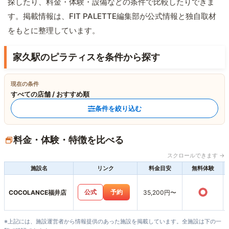
探したり、料金・体験・設備などの条件で比較したりできま
す。掲載情報は、FIT PALETTE編集部が公式情報と独自取材
をもとに整理しています。
家久駅のピラティスを条件から探す
現在の条件
すべての店舗 / おすすめ順
条件を絞り込む
料金・体験・特徴を比べる
スクロールできます →
施設名
リンク
料金目安
無料体験
○
公式
予約
COCOLANCE福井店
35,200円〜
※上記には、施設運営者から情報提供のあった施設を掲載しています。全施設は下の一