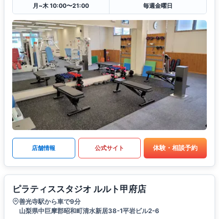
月~木 10:00〜21:00
毎週金曜日
体験・相談予約
店舗情報
公式サイト
ピラティススタジオ ルルト甲府店
善光寺駅から車で9分
山梨県中巨摩郡昭和町清水新居38-1平岩ビル2-6