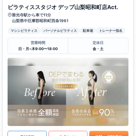
ピラティススタジオ デップ山梨昭和町店Act.
善光寺駅から車で11分
山梨県中巨摩郡昭和町西条1961
マシンピラティス
パーソナルピラティス
駐車場
トレーナー指名
営業時間
定休日
日・月~木9:00〜18:00
金・土