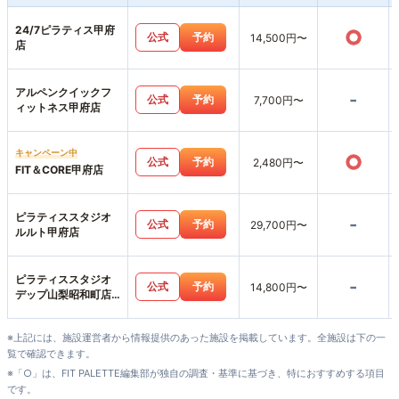
24/7ピラティス甲府
○
公式
予約
14,500円〜
店
アルペンクイックフ
-
公式
予約
7,700円〜
ィットネス甲府店
キャンペーン中
○
公式
予約
2,480円〜
FIT＆CORE甲府店
ピラティススタジオ
-
公式
予約
29,700円〜
ルルト甲府店
ピラティススタジオ
-
公式
予約
14,800円〜
デップ山梨昭和町店
Act.
※上記には、施設運営者から情報提供のあった施設を掲載しています。全施設は下の一
覧で確認できます。
※「○」は、FIT PALETTE編集部が独自の調査・基準に基づき、特におすすめする項目
です。