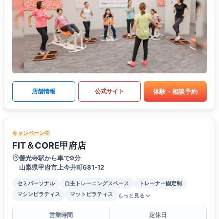
体験・相談予約
店舗情報
公式サイト
キャンペーン中
FIT＆CORE甲府店
善光寺駅から車で9分
山梨県甲府市上今井町681-12
セミパーソナル
自主トレーニングスペース
トレーナー固定制
マシンピラティス
マットピラティス
もっと見る
営業時間
定休日