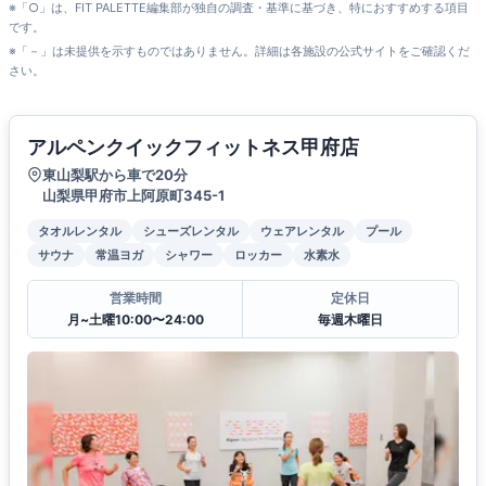
※「○」は、FIT PALETTE編集部が独自の調査・基準に基づき、特におすすめする項目
です。
※「－」は未提供を示すものではありません。詳細は各施設の公式サイトをご確認くだ
さい。
アルペンクイックフィットネス甲府店
東山梨駅から車で20分
山梨県甲府市上阿原町345-1
タオルレンタル
シューズレンタル
ウェアレンタル
プール
サウナ
常温ヨガ
シャワー
ロッカー
水素水
営業時間
定休日
月~土曜10:00〜24:00
毎週木曜日