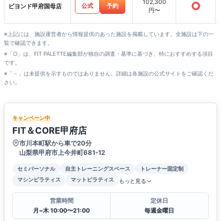
102,300
○
公式
予約
ビヨンド甲府国母店
円〜
※上記には、施設運営者から情報提供のあった施設を掲載しています。全施設は下の一
覧で確認できます。
※「○」は、FIT PALETTE編集部が独自の調査・基準に基づき、特におすすめする項目
です。
※「－」は未提供を示すものではありません。詳細は各施設の公式サイトをご確認くだ
さい。
キャンペーン中
FIT＆CORE甲府店
市川本町駅から車で20分
山梨県甲府市上今井町681-12
セミパーソナル
自主トレーニングスペース
トレーナー固定制
マシンピラティス
マットピラティス
もっと見る
営業時間
定休日
月~木 10:00〜21:00
毎週金曜日