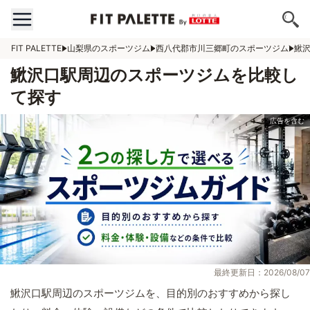
FIT PALETTE
山梨県のスポーツジム
西八代郡市川三郷町のスポーツジム
鰍
鰍沢口駅周辺のスポーツジムを比較し
て探す
最終更新日：2026/08/07
鰍沢口駅周辺のスポーツジムを、目的別のおすすめから探し