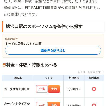
たり、料金・体験・設備などの条件で比較したりできます。
掲載情報は、FIT PALETTE編集部が公式情報と独自取材をも
とに整理しています。
鰍沢口駅のスポーツジムを条件から探す
現在の条件
すべての店舗 / おすすめ順
条件を絞り込む
料金・体験・特徴を比べる
スクロールできます →
施設名
リンク
料金目安
無料体験
○
公式
予約
カーブス富士川町店
6,820円〜
カーブストライアル
○
公式
予約
6,820円〜