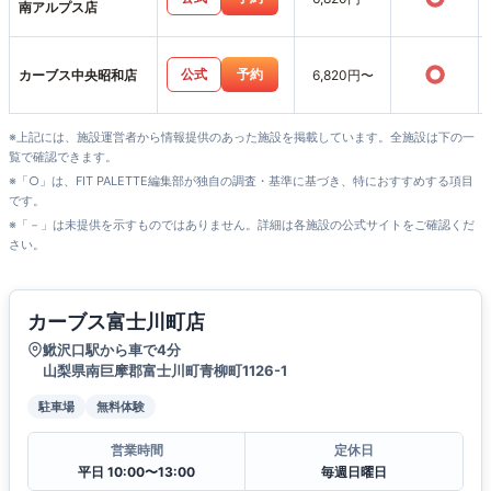
南アルプス店
○
公式
予約
カーブス中央昭和店
6,820円〜
※上記には、施設運営者から情報提供のあった施設を掲載しています。全施設は下の一
覧で確認できます。
※「○」は、FIT PALETTE編集部が独自の調査・基準に基づき、特におすすめする項目
です。
※「－」は未提供を示すものではありません。詳細は各施設の公式サイトをご確認くだ
さい。
カーブス富士川町店
鰍沢口駅から車で4分
山梨県南巨摩郡富士川町青柳町1126-1
駐車場
無料体験
営業時間
定休日
平日 10:00〜13:00
毎週日曜日