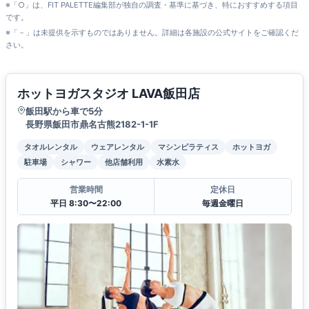
※「○」は、FIT PALETTE編集部が独自の調査・基準に基づき、特におすすめする項目
です。
※「－」は未提供を示すものではありません。詳細は各施設の公式サイトをご確認くだ
さい。
ホットヨガスタジオ LAVA飯田店
飯田駅から車で5分
長野県飯田市鼎名古熊2182-1-1F
タオルレンタル
ウェアレンタル
マシンピラティス
ホットヨガ
駐車場
シャワー
他店舗利用
水素水
営業時間
定休日
平日 8:30〜22:00
毎週金曜日