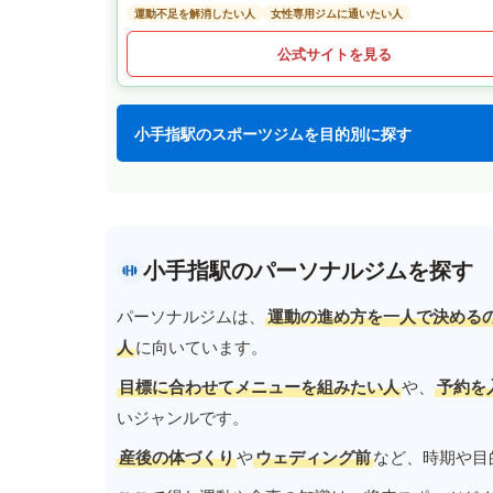
運動不足を解消したい人
女性専用ジムに通いたい人
公式サイトを見る
小手指駅のスポーツジムを目的別に探す
小手指駅のパーソナルジムを探す
パーソナルジムは、
運動の進め方を一人で決める
人
に向いています。
目標に合わせてメニューを組みたい人
や、
予約を
いジャンルです。
産後の体づくり
や
ウェディング前
など、時期や目