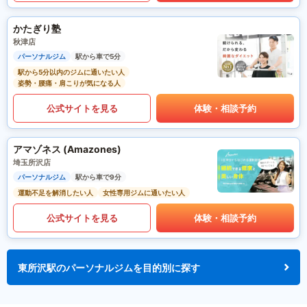
かたぎり塾
秋津店
パーソナルジム
駅から車で5分
駅から5分以内のジムに通いたい人
姿勢・腰痛・肩こりが気になる人
公式サイトを見る
体験・相談予約
アマゾネス (Amazones)
埼玉所沢店
パーソナルジム
駅から車で9分
運動不足を解消したい人
女性専用ジムに通いたい人
公式サイトを見る
体験・相談予約
東所沢駅のパーソナルジムを目的別に探す