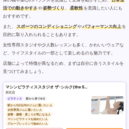
活での動きやすさ
や
姿勢づくり
、
柔軟性
を意識したい人にも
おすすめです。
また、
スポーツのコンディショニング
や
パフォーマンス向上
を
目的に取り入れられることもあります。
女性専用スタジオや少人数レッスンも多く、かわいいウェアな
ど、ライフスタイルの一部として楽しめるのも魅力です。
店舗によって特徴が異なるため、まずは自分に合うスタイルを
見つけてみましょう。
マシンピラティススタジオ ザ･シルク(the SILK)
所沢店
ピラティス
駅から車で8分
駅から5分以内のジムに通いたい人
女性専用ジムに通いたい人
姿勢・腰痛・肩こりが気になる人
マシンピラティスを始めたい人
グループレッスンで始めたい人