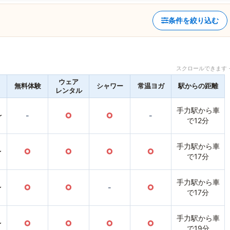
条件を絞り込む
スクロールできます 
ウェア
無料体験
シャワー
常温ヨガ
駅からの距離
レンタル
手力駅から車
〜
-
○
○
-
で12分
手力駅から車
〜
○
○
○
○
で17分
手力駅から車
〜
○
○
-
○
で17分
手力駅から車
〜
○
○
○
○
で19分