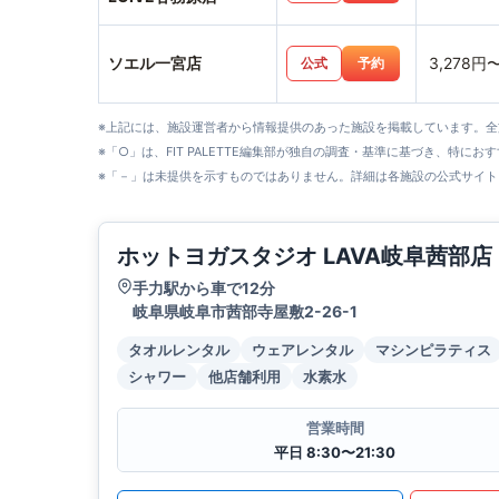
ソエル一宮店
3,278円
公式
予約
※上記には、施設運営者から情報提供のあった施設を掲載しています。
※「○」は、FIT PALETTE編集部が独自の調査・基準に基づき、特にお
※「－」は未提供を示すものではありません。詳細は各施設の公式サイト
ホットヨガスタジオ LAVA岐阜茜部店
手力駅から車で12分
岐阜県岐阜市茜部寺屋敷2-26-1
タオルレンタル
ウェアレンタル
マシンピラティス
シャワー
他店舗利用
水素水
営業時間
平日 8:30〜21:30