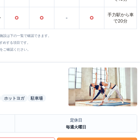
手力駅から車
〜
○
○
-
○
で20分
全施設は下の一覧で確認できます。
すすめする項目です。
をご確認ください。
ホットヨガ
駐車場
定休日
毎週火曜日