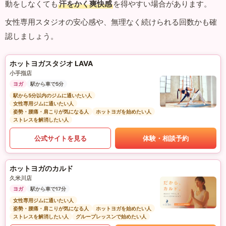
動をしなくても
汗をかく爽快感
を得やすい場合があります。
女性専用スタジオの安心感や、無理なく続けられる回数かも確
認しましょう。
ホットヨガスタジオ LAVA
小手指店
ヨガ
駅から車で5分
駅から5分以内のジムに通いたい人
女性専用ジムに通いたい人
姿勢・腰痛・肩こりが気になる人
ホットヨガを始めたい人
ストレスを解消したい人
公式サイトを見る
体験・相談予約
ホットヨガのカルド
久米川店
ヨガ
駅から車で17分
女性専用ジムに通いたい人
姿勢・腰痛・肩こりが気になる人
ホットヨガを始めたい人
ストレスを解消したい人
グループレッスンで始めたい人