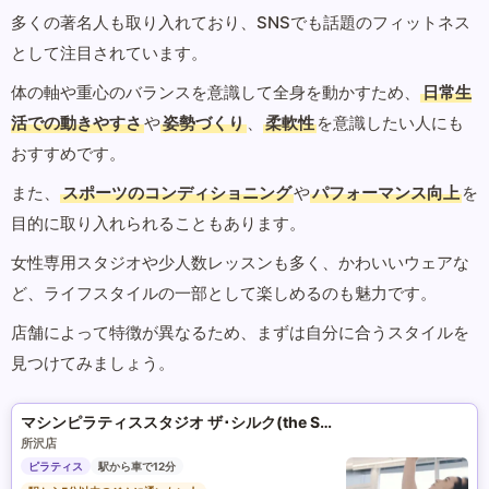
多くの著名人も取り入れており、SNSでも話題のフィットネス
として注目されています。
体の軸や重心のバランスを意識して全身を動かすため、
日常生
活での動きやすさ
や
姿勢づくり
、
柔軟性
を意識したい人にも
おすすめです。
また、
スポーツのコンディショニング
や
パフォーマンス向上
を
目的に取り入れられることもあります。
女性専用スタジオや少人数レッスンも多く、かわいいウェアな
ど、ライフスタイルの一部として楽しめるのも魅力です。
店舗によって特徴が異なるため、まずは自分に合うスタイルを
見つけてみましょう。
マシンピラティススタジオ ザ･シルク(the SILK)
所沢店
ピラティス
駅から車で12分