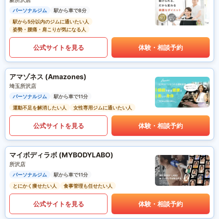
新所沢店
パーソナルジム
駅から車で8分
駅から5分以内のジムに通いたい人
姿勢・腰痛・肩こりが気になる人
公式サイトを見る
体験・相談予約
アマゾネス (Amazones)
埼玉所沢店
パーソナルジム
駅から車で11分
運動不足を解消したい人
女性専用ジムに通いたい人
公式サイトを見る
体験・相談予約
マイボディラボ (MYBODYLABO)
所沢店
パーソナルジム
駅から車で11分
とにかく痩せたい人
食事管理も任せたい人
公式サイトを見る
体験・相談予約