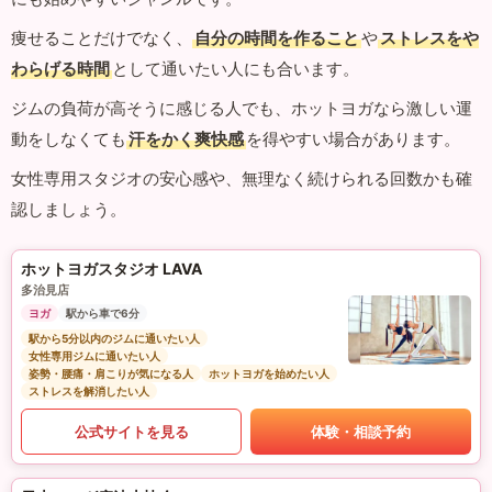
痩せることだけでなく、
自分の時間を作ること
や
ストレスをや
わらげる時間
として通いたい人にも合います。
ジムの負荷が高そうに感じる人でも、ホットヨガなら激しい運
動をしなくても
汗をかく爽快感
を得やすい場合があります。
女性専用スタジオの安心感や、無理なく続けられる回数かも確
認しましょう。
ホットヨガスタジオ LAVA
多治見店
ヨガ
駅から車で6分
駅から5分以内のジムに通いたい人
女性専用ジムに通いたい人
姿勢・腰痛・肩こりが気になる人
ホットヨガを始めたい人
ストレスを解消したい人
公式サイトを見る
体験・相談予約