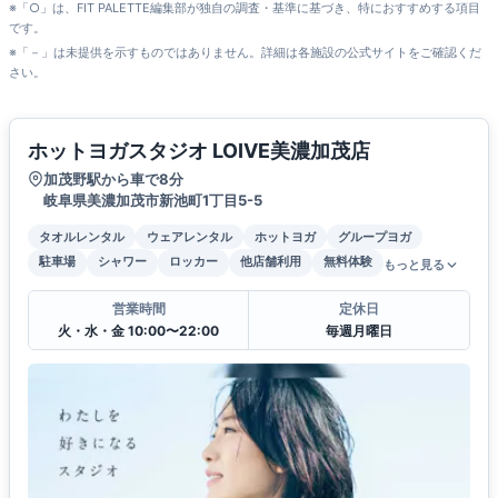
※「○」は、FIT PALETTE編集部が独自の調査・基準に基づき、特におすすめする項目
です。
※「－」は未提供を示すものではありません。詳細は各施設の公式サイトをご確認くだ
さい。
ホットヨガスタジオ LOIVE美濃加茂店
加茂野駅から車で8分
岐阜県美濃加茂市新池町1丁目5-5
タオルレンタル
ウェアレンタル
ホットヨガ
グループヨガ
駐車場
シャワー
ロッカー
他店舗利用
無料体験
もっと見る
営業時間
定休日
火・水・金 10:00〜22:00
毎週月曜日