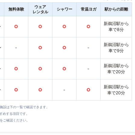
ウェア
無料体験
シャワー
常温ヨガ
駅からの距離
レンタル
新鵜沼駅から
〜
○
○
○
○
車で8分
新鵜沼駅から
〜
-
○
○
-
車で9分
新鵜沼駅から
〜
○
○
○
-
車で20分
新鵜沼駅から
〜
○
○
-
○
車で20分
全施設は下の一覧で確認できます。
すすめする項目です。
をご確認ください。