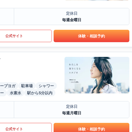
定休日
毎週金曜日
体験・相談予約
公式サイト
店
ープヨガ
駐車場
シャワー
ー
水素水
駅から5分以内
定休日
毎週月曜日
体験・相談予約
公式サイト