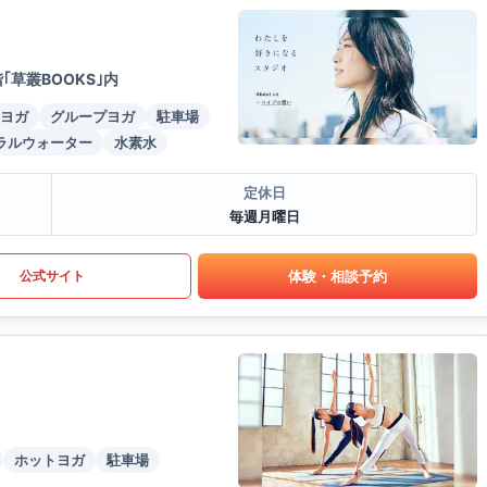
草叢BOOKS｣内
ヨガ
グループヨガ
駐車場
ラルウォーター
水素水
定休日
毎週月曜日
体験・相談予約
公式サイト
ホットヨガ
駐車場