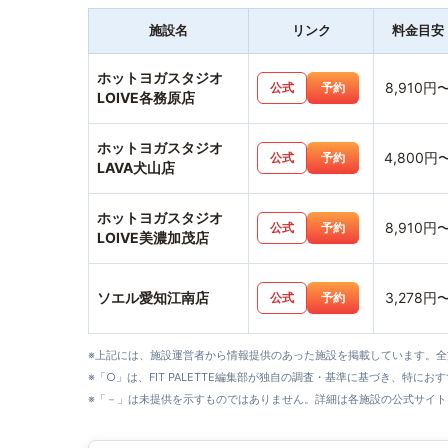
施設名
リンク
料金目安
ホットヨガスタジオ
8,910円
公式
予約
LOIVE各務原店
ホットヨガスタジオ
4,800円
公式
予約
LAVA犬山店
ホットヨガスタジオ
8,910円
公式
予約
LOIVE美濃加茂店
ソエル愛知江南店
3,278円
公式
予約
※上記には、施設運営者から情報提供のあった施設を掲載しています。
※「○」は、FIT PALETTE編集部が独自の調査・基準に基づき、特にお
※「－」は未提供を示すものではありません。詳細は各施設の公式サイト