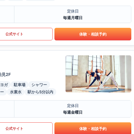
定休日
毎週月曜日
体験・相談予約
公式サイト
見2F
ヨガ
駐車場
シャワー
ー
水素水
駅から5分以内
定休日
毎週金曜日
体験・相談予約
公式サイト