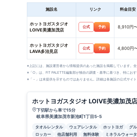
施設名
リンク
料金目安
ホットヨガスタジオ
8,910円
公式
予約
LOIVE美濃加茂店
ホットヨガスタジオ
4,800円
公式
予約
LAVA多治見店
※上記には、施設運営者から情報提供のあった施設を掲載しています。
※「○」は、FIT PALETTE編集部が独自の調査・基準に基づき、特にお
※「－」は未提供を示すものではありません。詳細は各施設の公式サイト
ホットヨガスタジオ LOIVE美濃加茂
下切駅から車で15分
岐阜県美濃加茂市新池町1丁目5-5
タオルレンタル
ウェアレンタル
ホットヨガ
グル
ロッカー
他店舗利用
無料体験
ミネラルウォータ