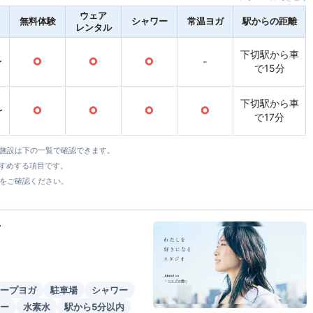
ウェア
無料体験
シャワー
常温ヨガ
駅からの距離
レンタル
下切駅から車
〜
○
○
○
-
で15分
下切駅から車
〜
○
○
○
○
で17分
全施設は下の一覧で確認できます。
すすめする項目です。
をご確認ください。
店
ープヨガ
駐車場
シャワー
ー
水素水
駅から5分以内