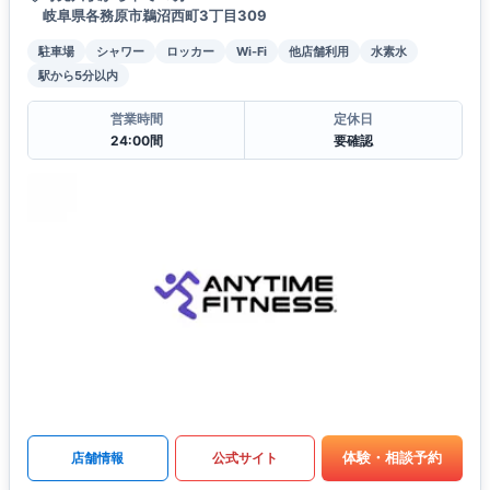
岐阜県各務原市鵜沼西町3丁目309
駐車場
シャワー
ロッカー
Wi-Fi
他店舗利用
水素水
駅から5分以内
営業時間
定休日
24:00間
要確認
体験・相談予約
店舗情報
公式サイト