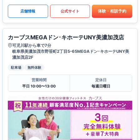
体験・相談予約
店舗情報
公式サイト
カーブスMEGAドン･キホーテUNY美濃加茂店
可児川駅から車で7分
岐阜県美濃加茂市野笹町2丁目5-65MEGAドン･キホーテUNY美
濃加茂店2F
駐車場
無料体験
営業時間
定休日
平日 10:00〜13:00
毎週日曜日