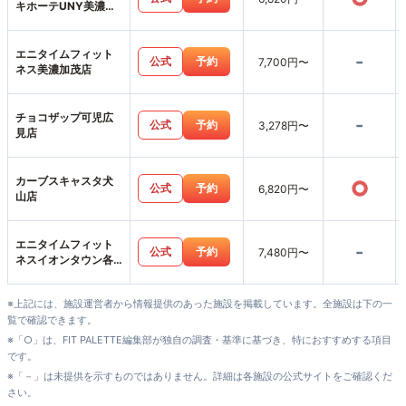
キホーテUNY美濃加
茂店
エニタイムフィット
-
公式
予約
7,700円〜
ネス美濃加茂店
チョコザップ可児広
-
公式
予約
3,278円〜
見店
カーブスキャスタ犬
○
公式
予約
6,820円〜
山店
エニタイムフィット
-
公式
予約
7,480円〜
ネスイオンタウン各
務原鵜沼店
※上記には、施設運営者から情報提供のあった施設を掲載しています。全施設は下の一
覧で確認できます。
※「○」は、FIT PALETTE編集部が独自の調査・基準に基づき、特におすすめする項目
です。
※「－」は未提供を示すものではありません。詳細は各施設の公式サイトをご確認くだ
さい。