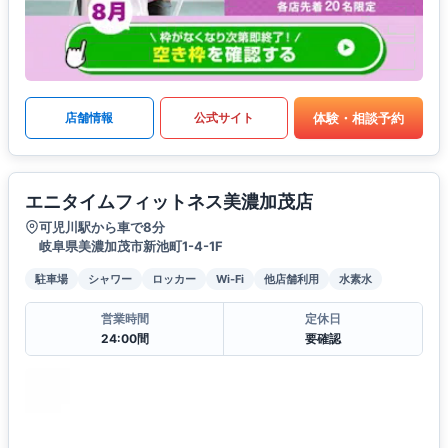
体験・相談予約
店舗情報
公式サイト
エニタイムフィットネス美濃加茂店
可児川駅から車で8分
岐阜県美濃加茂市新池町1-4-1F
駐車場
シャワー
ロッカー
Wi-Fi
他店舗利用
水素水
営業時間
定休日
24:00間
要確認