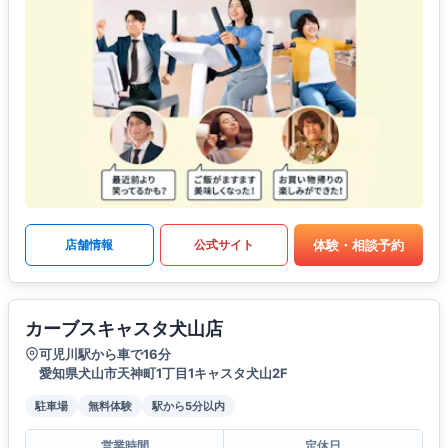
体験・相談予約
店舗情報
公式サイト
カーブスキャスタ犬山店
可児川駅から車で16分
愛知県犬山市天神町1丁目1キャスタ犬山2F
駐車場
無料体験
駅から5分以内
営業時間
定休日