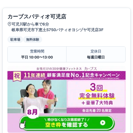
カーブスパティオ可児店
可児川駅から車で6分
岐阜県可児市下恵土5750パティオヨシヅヤ可児店3F
駐車場
無料体験
営業時間
定休日
平日 10:00〜13:00
毎週日曜日