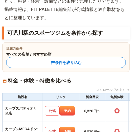
たり、料金・体験・設備などの条件で比較したりできます。
掲載情報は、FIT PALETTE編集部が公式情報と独自取材をも
とに整理しています。
可児川駅のスポーツジムを条件から探す
現在の条件
すべての店舗 / おすすめ順
条件を絞り込む
料金・体験・特徴を比べる
スクロールできます →
施設名
リンク
料金目安
無料体験
カーブスパティオ可
○
公式
予約
6,820円〜
児店
カーブスMEGAドン･
○
公式
予約
6,820円〜