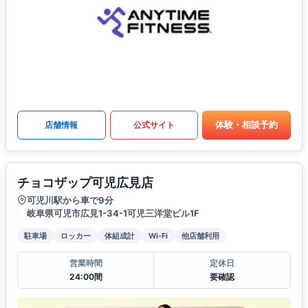
体験・相談予約
店舗情報
公式サイト
チョコザップ可児広見店
可児川駅から車で9分
岐阜県可児市広見1-34-1可児三洋堂ビル1F
駐車場
ロッカー
体組成計
Wi-Fi
他店舗利用
営業時間
定休日
24:00間
要確認