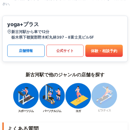
さい。
yoga+プラス
新古河駅から車で12分
栃木県下都賀郡野木町丸林397－8富士見ビル5F
体験・相談予約
店舗情報
公式サイト
新古河駅で他のジャンルの店舗を探す
ピラティス
スポーツジム
パーソナルジム
ヨガ
よくある質問