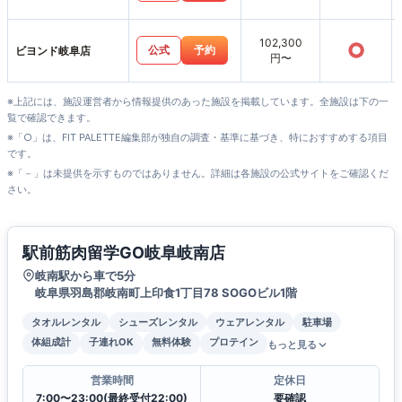
102,300
○
公式
予約
ビヨンド岐阜店
円〜
※上記には、施設運営者から情報提供のあった施設を掲載しています。全施設は下の一
覧で確認できます。
※「○」は、FIT PALETTE編集部が独自の調査・基準に基づき、特におすすめする項目
です。
※「－」は未提供を示すものではありません。詳細は各施設の公式サイトをご確認くだ
さい。
駅前筋肉留学GO岐阜岐南店
岐南駅から車で5分
岐阜県羽島郡岐南町上印食1丁目78 SOGOビル1階
タオルレンタル
シューズレンタル
ウェアレンタル
駐車場
体組成計
子連れOK
無料体験
プロテイン
もっと見る
営業時間
定休日
7:00〜23:00(最終受付22:00)
要確認