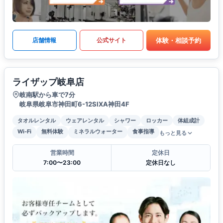
体験・相談予約
店舗情報
公式サイト
ライザップ岐阜店
岐南駅から車で7分
岐阜県岐阜市神田町6-12SIXA神田4F
タオルレンタル
ウェアレンタル
シャワー
ロッカー
体組成計
Wi-Fi
無料体験
ミネラルウォーター
食事指導
もっと見る
営業時間
定休日
7:00〜23:00
定休日なし