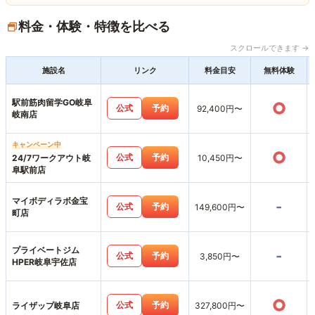
料金・体験・特徴を比べる
スクロールできます →
施設名
リンク
料金目安
無料体験
駅前筋肉留学GO岐阜
○
公式
予約
92,400円〜
岐南店
キャンペーン中
○
公式
予約
24/7ワークアウト岐
10,450円〜
阜駅前店
マイボディラボ金宝
-
公式
予約
149,600円〜
町店
プライベートジム
-
公式
予約
3,850円〜
HPER岐阜宇佐店
○
公式
予約
ライザップ岐阜店
327,800円〜