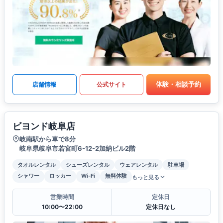
体験・相談予約
店舗情報
公式サイト
ビヨンド岐阜店
岐南駅から車で8分
岐阜県岐阜市若宮町6-12-2加納ビル2階
タオルレンタル
シューズレンタル
ウェアレンタル
駐車場
シャワー
ロッカー
Wi-Fi
無料体験
もっと見る
営業時間
定休日
10:00〜22:00
定休日なし