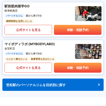
駅前筋肉留学GO
岐阜岐南店
パーソナルジム
駅から車で7分
隙間時間を活用したい人
公式サイトを見る
体験・相談予約
マイボディラボ (MYBODYLABO)
金宝町店
パーソナルジム
駅から車で9分
とにかく痩せたい人
食事管理も任せたい人
公式サイトを見る
体験・相談予約
笠松駅のパーソナルジムを目的別に探す