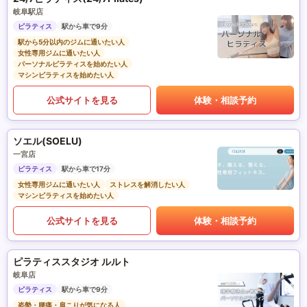
岐阜駅店
ピラティス
駅から車で9分
駅から5分以内のジムに通いたい人
女性専用ジムに通いたい人
パーソナルピラティスを始めたい人
マシンピラティスを始めたい人
公式サイトを見る
体験・相談予約
ソエル(SOELU)
一宮店
ピラティス
駅から車で17分
女性専用ジムに通いたい人
ストレスを解消したい人
マシンピラティスを始めたい人
公式サイトを見る
体験・相談予約
ピラティススタジオ ルルト
岐阜店
ピラティス
駅から車で9分
姿勢・腰痛・肩こりが気になる人