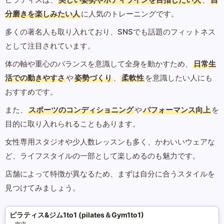
分磨きを楽しみたい人
に人気のトレーニングです。
多くの著名人も取り入れており、SNSでも話題のフィットネス
として注目されています。
体の軸や重心のバランスを意識して全身を動かすため、
日常生
活での動きやすさ
や
姿勢づくり
、
柔軟性
を意識したい人にも
おすすめです。
また、
スポーツのコンディショニング
や
パフォーマンス向上
を
目的に取り入れられることもあります。
女性専用スタジオや少人数レッスンも多く、かわいいウェアな
ど、ライフスタイルの一部として楽しめるのも魅力です。
店舗によって特徴が異なるため、まずは自分に合うスタイルを
見つけてみましょう。
ピラティス&ジム1to1 (pilates＆Gym1to1)