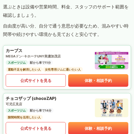
選ぶときは設備や営業時間、料金、スタッフのサポート範囲を
確認しましょう。
自由度が高い分、自分で通う意思が必要なため、混みやすい時
間帯や続けやすい環境かも見ておくと安心です。
カーブス
MEGAドン･キホーテUNY美濃加茂店
スポーツジム
駅から車で11分
運動不足を解消したい人
女性専用ジムに通いたい人
公式サイトを見る
体験・相談予約
チョコザップ (chocoZAP)
可児広見店
スポーツジム
駅から車で14分
隙間時間を活用したい人
公式サイトを見る
体験・相談予約