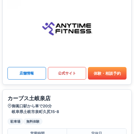
体験・相談予約
店舗情報
公式サイト
カーブス土岐泉店
御嵩口駅から車で20分
岐阜県土岐市泉町久尻15-8
駐車場
無料体験
営業時間
定休日