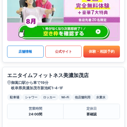
体験・相談予約
店舗情報
公式サイト
エニタイムフィットネス美濃加茂店
御嵩口駅から車で19分
岐阜県美濃加茂市新池町1-4-1F
駐車場
シャワー
ロッカー
Wi-Fi
他店舗利用
水素水
営業時間
定休日
24:00間
要確認