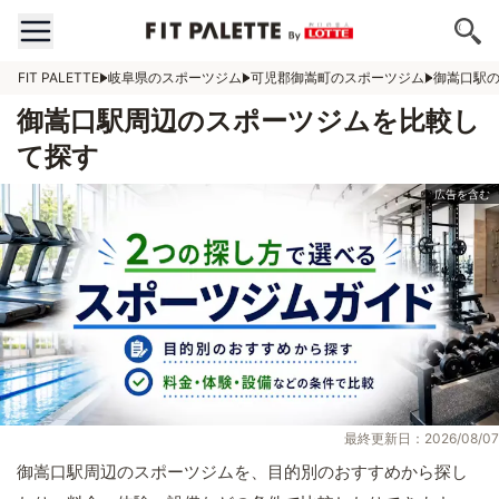
FIT PALETTE
岐阜県のスポーツジム
可児郡御嵩町のスポーツジム
御嵩口駅
御嵩口駅周辺のスポーツジムを比較し
て探す
最終更新日：2026/08/07
御嵩口駅周辺のスポーツジムを、目的別のおすすめから探し