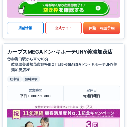
体験・相談予約
店舗情報
公式サイト
カーブスMEGAドン･キホーテUNY美濃加茂店
御嵩口駅から車で16分
岐阜県美濃加茂市野笹町2丁目5-65MEGAドン･キホーテUNY美
濃加茂店2F
駐車場
無料体験
営業時間
定休日
平日 10:00〜13:00
毎週日曜日