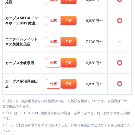
児店
カーブスMEGAドン･
○
公式
予約
6,820円〜
キホーテUNY美濃加
茂店
エニタイムフィット
-
公式
予約
7,700円〜
ネス美濃加茂店
○
公式
予約
カーブス土岐泉店
6,820円〜
カーブス多治見白山
○
公式
予約
6,820円〜
店
※上記には、施設運営者から情報提供のあった施設を掲載しています。全施設は下の一
覧で確認できます。
※「○」は、FIT PALETTE編集部が独自の調査・基準に基づき、特におすすめする項目
です。
※「－」は未提供を示すものではありません。詳細は各施設の公式サイトをご確認くだ
さい。