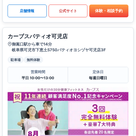
体験・相談予約
店舗情報
公式サイト
カーブスパティオ可児店
御嵩口駅から車で14分
岐阜県可児市下恵土5750パティオヨシヅヤ可児店3F
駐車場
無料体験
営業時間
定休日
平日 10:00〜13:00
毎週日曜日