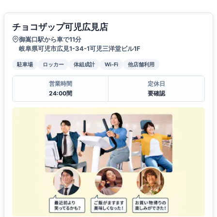
チョコザップ可児広見店
御嵩口駅から車で11分
岐阜県可児市広見1-34-1可児三洋堂ビル1F
駐車場
ロッカー
体組成計
Wi-Fi
他店舗利用
営業時間
定休日
24:00間
要確認