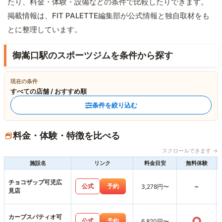
たり、料金・体験・設備などの条件で比較したりできます。
掲載情報は、FIT PALETTE編集部が公式情報と独自取材をも
とに整理しています。
御嵩口駅のスポーツジムを条件から探す
現在の条件
すべての店舗 / おすすめ順
条件を絞り込む
料金・体験・特徴を比べる
スクロールできます →
施設名
リンク
料金目安
無料体験
チョコザップ可児広
-
公式
予約
3,278円〜
見店
カーブスパティオ可
○
公式
予約
6,820円〜