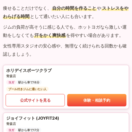
痩せることだけでなく、
自分の時間を作ること
や
ストレスをや
わらげる時間
として通いたい人にも合います。
ジムの負荷が高そうに感じる人でも、ホットヨガなら激しい運
動をしなくても
汗をかく爽快感
を得やすい場合があります。
女性専用スタジオの安心感や、無理なく続けられる回数かも確
認しましょう。
ホリデイスポーツクラブ
青森店
ヨガ
駅から車で18分
プール付きジムに通いたい人
公式サイトを見る
体験・相談予約
ジョイフィット (JOYFIT24)
青森店
ヨガ
駅から車で17分