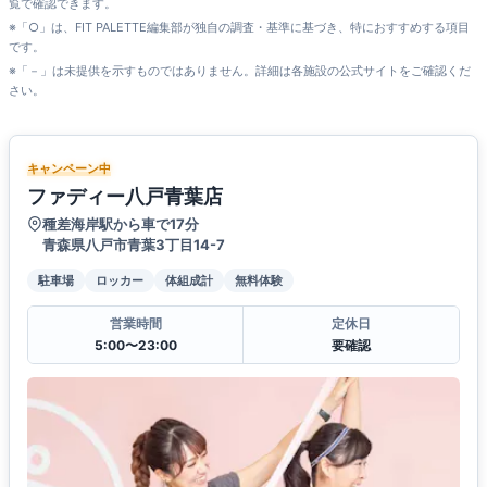
覧で確認できます。
※「○」は、FIT PALETTE編集部が独自の調査・基準に基づき、特におすすめする項目
です。
※「－」は未提供を示すものではありません。詳細は各施設の公式サイトをご確認くだ
さい。
キャンペーン中
ファディー八戸青葉店
種差海岸駅から車で17分
青森県八戸市青葉3丁目14-7
駐車場
ロッカー
体組成計
無料体験
営業時間
定休日
5:00〜23:00
要確認