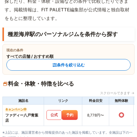
探したり、料金・体験・設備などの条件で比較したりできま
す。掲載情報は、FIT PALETTE編集部が公式情報と独自取材
をもとに整理しています。
種差海岸駅のパーソナルジムを条件から探す
現在の条件
すべての店舗 / おすすめ順
条件を絞り込む
料金・体験・特徴を比べる
スクロールできます →
施設名
リンク
料金目安
無料体験
キャンペーン中
○
公式
予約
ファディー八戸青葉
8,778円〜
店
※上記には、施設運営者から情報提供のあった施設を掲載しています。全施設は下の一