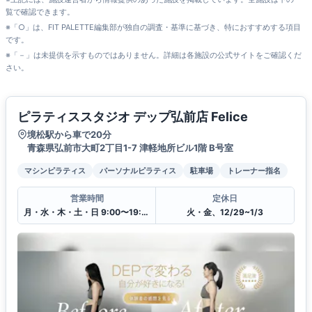
覧で確認できます。
※「○」は、FIT PALETTE編集部が独自の調査・基準に基づき、特におすすめする項目
です。
※「－」は未提供を示すものではありません。詳細は各施設の公式サイトをご確認くだ
さい。
ピラティススタジオ デップ弘前店 Felice
境松駅から車で20分
青森県弘前市大町2丁目1-7 津軽地所ビル1階 B号室
マシンピラティス
パーソナルピラティス
駐車場
トレーナー指名
営業時間
定休日
月・水・木・土・日 9:00〜19:00
火・金、12/29~1/3