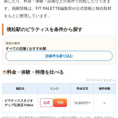
探したり、料金・体験・設備などの条件で比較したりできま
す。掲載情報は、FIT PALETTE編集部が公式情報と独自取材
をもとに整理しています。
境松駅のピラティスを条件から探す
現在の条件
すべての店舗 / おすすめ順
条件を絞り込む
料金・体験・特徴を比べる
スクロールできます →
施設名
リンク
料金目安
無料体験
ピラティススタジオ
-
公式
予約
14,800円〜
デップ弘前店 Felice
※上記には、施設運営者から情報提供のあった施設を掲載しています。全施設は下の一