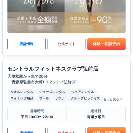
体験・相談予約
店舗情報
公式サイト
セントラルフィットネスクラブ弘前店
境松駅から車で20分
青森県弘前市大町1-1-2シティ弘前5F
タオルレンタル
シューズレンタル
ウェアレンタル
スイミング用品
プール
サウナ
グループピラティス
もっと見る
営業時間
定休日
平日 10:00〜22:00
毎週水曜日
体験・相談予約
店舗情報
公式サイト