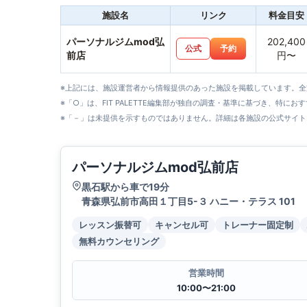
施設名
リンク
料金目安
パーソナルジムmod弘
202,400
公式
予約
前店
円〜
※上記には、施設運営者から情報提供のあった施設を掲載しています。
※「○」は、FIT PALETTE編集部が独自の調査・基準に基づき、特にお
※「－」は未提供を示すものではありません。詳細は各施設の公式サイト
パーソナルジムmod弘前店
黒石駅から車で19分
青森県弘前市高田１丁目5-３ ハニー・テラス 101
レッスン振替可
キャンセル可
トレーナー固定制
無料カウンセリング
営業時間
10:00〜21:00