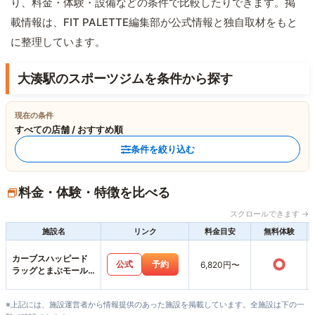
り、料金・体験・設備などの条件で比較したりできます。掲
載情報は、FIT PALETTE編集部が公式情報と独自取材をもと
に整理しています。
大湊駅のスポーツジムを条件から探す
現在の条件
すべての店舗 / おすすめ順
条件を絞り込む
料金・体験・特徴を比べる
スクロールできます →
施設名
リンク
料金目安
無料体験
カーブスハッピード
○
公式
予約
6,820円〜
ラッグとまぶモール
店
※上記には、施設運営者から情報提供のあった施設を掲載しています。全施設は下の一