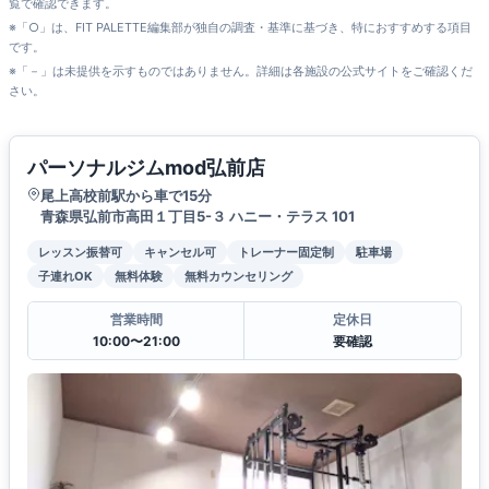
覧で確認できます。
※「○」は、FIT PALETTE編集部が独自の調査・基準に基づき、特におすすめする項目
です。
※「－」は未提供を示すものではありません。詳細は各施設の公式サイトをご確認くだ
さい。
パーソナルジムmod弘前店
尾上高校前駅から車で15分
青森県弘前市高田１丁目5-３ ハニー・テラス 101
レッスン振替可
キャンセル可
トレーナー固定制
駐車場
子連れOK
無料体験
無料カウンセリング
営業時間
定休日
10:00〜21:00
要確認