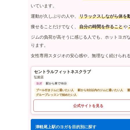
いています。
運動が久しぶりの人や、
リラックスしながら体を
痩せることだけでなく、
自分の時間を作ること
や
ジムの負荷が高そうに感じる人でも、ホットヨガ
ります。
女性専用スタジオの安心感や、無理なく続けられ
セントラルフィットネスクラブ
弘前店
ヨガ
駅から車で16分
プール付きジムに通いたい人
駅から5分以内のジムに通いたい人
運
グループレッスンで始めたい人
公式サイトを見る
津軽尾上駅のヨガを目的別に探す