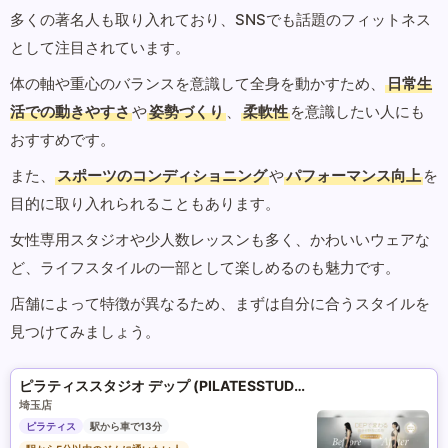
多くの著名人も取り入れており、SNSでも話題のフィットネス
として注目されています。
体の軸や重心のバランスを意識して全身を動かすため、
日常生
活での動きやすさ
や
姿勢づくり
、
柔軟性
を意識したい人にも
おすすめです。
また、
スポーツのコンディショニング
や
パフォーマンス向上
を
目的に取り入れられることもあります。
女性専用スタジオや少人数レッスンも多く、かわいいウェアな
ど、ライフスタイルの一部として楽しめるのも魅力です。
店舗によって特徴が異なるため、まずは自分に合うスタイルを
見つけてみましょう。
ピラティススタジオ デップ (PILATESSTUDIO DEP)
埼玉店
ピラティス
駅から車で13分