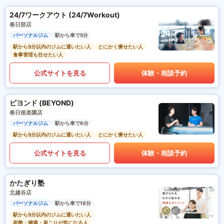
24/7ワークアウト (24/7Workout)
春日部店
パーソナルジム
駅から車で5分
駅から5分以内のジムに通いたい人
とにかく痩せたい人
食事管理も任せたい人
公式サイトを見る
体験・相談予約
ビヨンド (BEYOND)
春日後楽園店
パーソナルジム
駅から車で6分
駅から5分以内のジムに通いたい人
とにかく痩せたい人
公式サイトを見る
体験・相談予約
かたぎり塾
北越谷店
パーソナルジム
駅から車で18分
駅から5分以内のジムに通いたい人
姿勢・腰痛・肩こりが気になる人