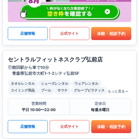
体験・相談予約
店舗情報
公式サイト
セントラルフィットネスクラブ弘前店
館田駅から車で10分
青森県弘前市大町1-1-2シティ弘前5F
タオルレンタル
シューズレンタル
ウェアレンタル
スイミング用品
プール
サウナ
グループピラティス
もっと見る
営業時間
定休日
平日 10:00〜22:00
毎週水曜日
体験・相談予約
店舗情報
公式サイト