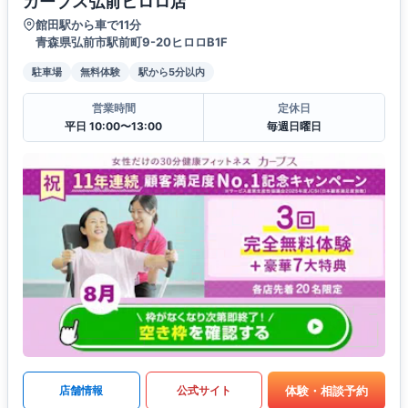
カーブス弘前ヒロロ店
館田駅から車で11分
青森県弘前市駅前町9-20ヒロロB1F
駐車場
無料体験
駅から5分以内
営業時間
定休日
平日 10:00〜13:00
毎週日曜日
体験・相談予約
店舗情報
公式サイト