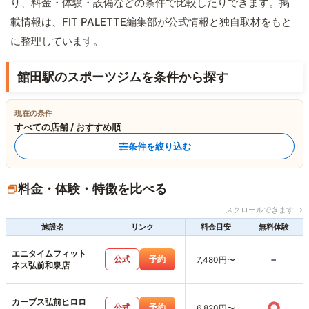
り、料金・体験・設備などの条件で比較したりできます。掲
載情報は、FIT PALETTE編集部が公式情報と独自取材をもと
に整理しています。
館田駅のスポーツジムを条件から探す
現在の条件
すべての店舗 / おすすめ順
条件を絞り込む
料金・体験・特徴を比べる
スクロールできます →
施設名
リンク
料金目安
無料体験
エニタイムフィット
-
公式
予約
7,480円〜
ネス弘前和泉店
カーブス弘前ヒロロ
○
公式
予約
6,820円〜