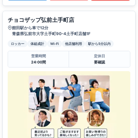
チョコザップ弘前土手町店
館田駅から車で12分
青森県弘前市大字土手町90-4土手町店舗1F
ロッカー
体組成計
Wi-Fi
他店舗利用
駅から5分以内
営業時間
定休日
24:00間
要確認