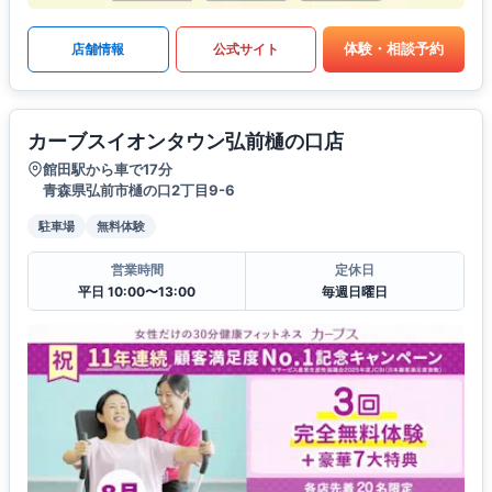
体験・相談予約
店舗情報
公式サイト
カーブスイオンタウン弘前樋の口店
館田駅から車で17分
青森県弘前市樋の口2丁目9-6
駐車場
無料体験
営業時間
定休日
平日 10:00〜13:00
毎週日曜日