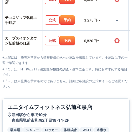
店
チョコザップ弘前土
-
公式
予約
3,278円〜
手町店
カーブスイオンタウ
○
公式
予約
6,820円〜
ン弘前樋の口店
※上記には、施設運営者から情報提供のあった施設を掲載しています。全施設は下の一
覧で確認できます。
※「○」は、FIT PALETTE編集部が独自の調査・基準に基づき、特におすすめする項目
です。
※「－」は未提供を示すものではありません。詳細は各施設の公式サイトをご確認くだ
さい。
エニタイムフィットネス弘前和泉店
館田駅から車で10分
青森県弘前市和泉2丁目18-1 1-2F
駐車場
シャワー
ロッカー
体組成計
Wi-Fi
水素水