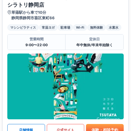
シラトリ静岡店
草薙駅から車で10分
静岡県静岡市葵区東町66
マシンピラティス
常温ヨガ
駐車場
Wi-Fi
無料体験
水素水
営業時間
定休日
9:00〜22:00
年中無休/年末年始除く
体験・相談予約
店舗情報
公式サイト