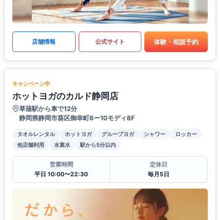
体験・相談予約
店舗情報
公式サイト
キャンペーン中
ホットヨガのカルド静岡店
草薙駅から車で12分
静岡県静岡市葵区御幸町6ー10モディ8F
タオルレンタル
ホットヨガ
グループヨガ
シャワー
ロッカー
他店舗利用
水素水
駅から5分以内
営業時間
定休日
平日 10:00〜22:30
毎月5日