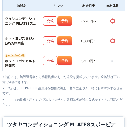
施設名
リンク
料金目安
無料体験
ツタヤコンディショ
○
公式
予約
7,920円〜
ニング PILATESスポ
ーピアシラトリ静岡
店
ホットヨガスタジオ
○
公式
予約
4,800円〜
LAVA静岡店
キャンペーン中
-
公式
予約
ホットヨガのカルド
8,800円〜
静岡店
※上記には、施設運営者から情報提供のあった施設を掲載しています。全施設は下の一
覧で確認できます。
※「○」は、FIT PALETTE編集部が独自の調査・基準に基づき、特におすすめする項目
です。
※「－」は未提供を示すものではありません。詳細は各施設の公式サイトをご確認くだ
さい。
ツタヤコンディショニング PILATESスポーピア