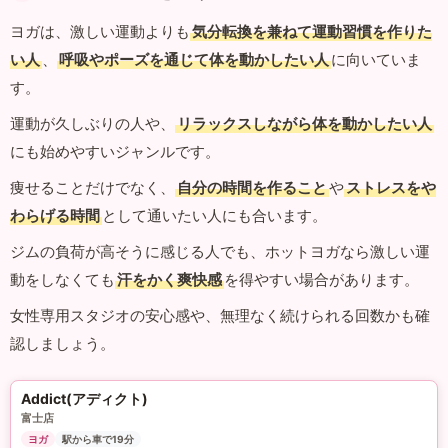
ヨガは、激しい運動よりも
気分転換を兼ねて運動習慣を作りた
い人
、
呼吸やポーズを通じて体を動かしたい人
に向いていま
す。
運動が久しぶりの人や、
リラックスしながら体を動かしたい人
にも始めやすいジャンルです。
痩せることだけでなく、
自分の時間を作ること
や
ストレスをや
わらげる時間
として通いたい人にも合います。
ジムの負荷が高そうに感じる人でも、ホットヨガなら激しい運
動をしなくても
汗をかく爽快感
を得やすい場合があります。
女性専用スタジオの安心感や、無理なく続けられる回数かも確
認しましょう。
Addict(アディクト)
富士店
ヨガ
駅から車で19分