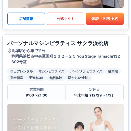
体験・相談予約
店舗情報
公式サイト
パーソナルマシンピラティス サクラ浜松店
高塚駅から車で11分
静岡県浜松市中央区田町１３２ー２５ You Stage Tamachi132
302号室
ウェアレンタル
マシンピラティス
パーソナルピラティス
駐車場
完全個室
子連れOK
無料体験
駅から5分以内
営業時間
定休日
9:00〜21:30
年末年始（12/29 ~ 1/3）