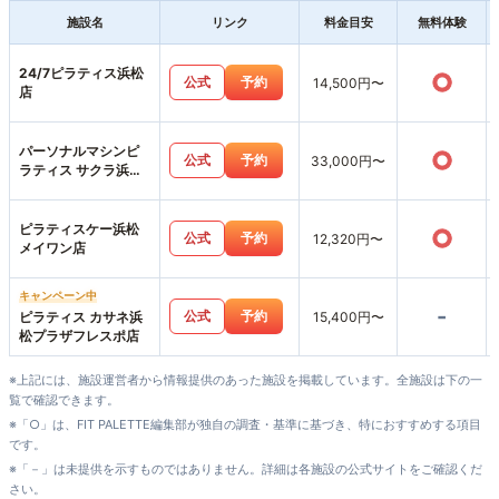
施設名
リンク
料金目安
無料体験
24/7ピラティス浜松
○
公式
予約
14,500円〜
店
パーソナルマシンピ
○
公式
予約
33,000円〜
ラティス サクラ浜松
店
ピラティスケー浜松
○
公式
予約
12,320円〜
メイワン店
キャンペーン中
-
公式
予約
ピラティス カサネ浜
15,400円〜
松プラザフレスポ店
※上記には、施設運営者から情報提供のあった施設を掲載しています。全施設は下の一
覧で確認できます。
※「○」は、FIT PALETTE編集部が独自の調査・基準に基づき、特におすすめする項目
です。
※「－」は未提供を示すものではありません。詳細は各施設の公式サイトをご確認くだ
さい。