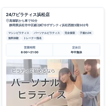
24/7ピラティス浜松店
高塚駅から車で10分
静岡県浜松市中区鍛冶町15ザザシティ浜松西館3階302号
マシンピラティス
パーソナルピラティス
完全個室
子連れOK
無料体験
トレーナー指名
営業時間
定休日
8:00〜21:00
年中無休