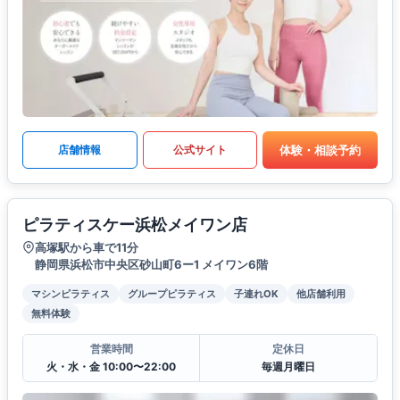
体験・相談予約
店舗情報
公式サイト
ピラティスケー浜松メイワン店
高塚駅から車で11分
静岡県浜松市中央区砂山町6ー1 メイワン6階
マシンピラティス
グループピラティス
子連れOK
他店舗利用
無料体験
営業時間
定休日
火・水・金 10:00〜22:00
毎週月曜日