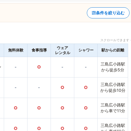
条件を絞り込む
スクロールできます 
ウェア
無料体験
食事指導
シャワー
駅からの距離
レンタル
三島広小路駅
〜
-
○
-
-
から徒歩5分
三島広小路駅
-
-
○
○
から徒歩10分
三島広小路駅
○
○
○
○
から車で11分
三島広小路駅
○
○
○
○