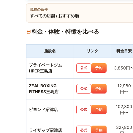
現在の条件
すべての店舗 / おすすめ順
料金・体験・特徴を比べる
施設名
リンク
料金目安
プライベートジム
3,850円
公式
予約
HPER三島店
ZEAL BOXING
12,980
公式
予約
FITNESS三島店
円〜
102,300
ビヨンド沼津店
公式
予約
円〜
327,800
ライザップ沼津店
公式
予約