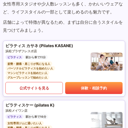
女性専用スタジオや少人数レッスンも多く、かわいいウェアな
ど、ライフスタイルの一部として楽しめるのも魅力です。
店舗によって特徴が異なるため、まずは自分に合うスタイルを
見つけてみましょう。
ピラティス カサネ (Pilates KASANE)
浜松プラザフレスポ店
ピラティス
駅から車で11分
姿勢・腰痛・肩こりが気になる人
パーソナルピラティスを始めたい人
マシンピラティスを始めたい人
グループレッスンで始めたい人
公式サイトを見る
体験・相談予約
ピラティスケー (pilates K)
浜松メイワン店
ピラティス
駅から車で16分
女性専用ジムに通いたい人
姿勢・腰痛・肩こりが気になる人