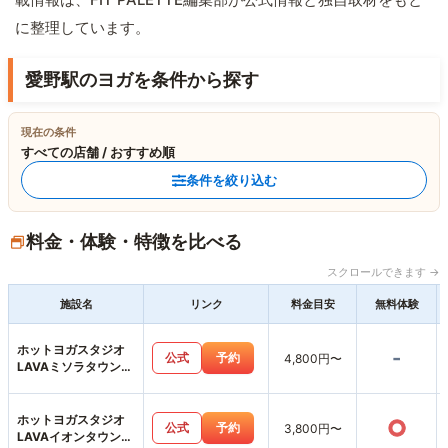
に整理しています。
愛野駅のヨガを条件から探す
現在の条件
すべての店舗 / おすすめ順
条件を絞り込む
料金・体験・特徴を比べる
スクロールできます →
施設名
リンク
料金目安
無料体験
ホットヨガスタジオ
-
公式
予約
4,800円〜
LAVAミソラタウン掛
川店
ホットヨガスタジオ
○
公式
予約
3,800円〜
LAVAイオンタウン磐