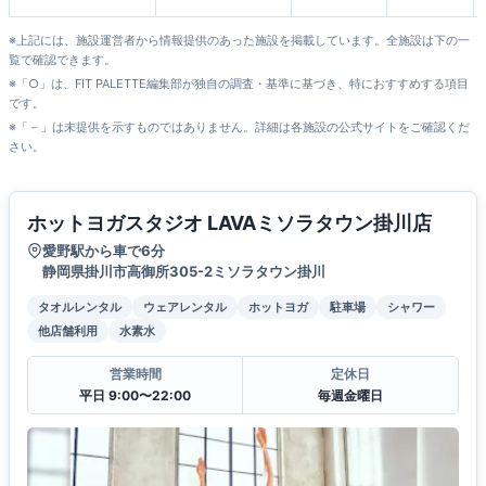
田店
※上記には、施設運営者から情報提供のあった施設を掲載しています。全施設は下の一
覧で確認できます。
※「○」は、FIT PALETTE編集部が独自の調査・基準に基づき、特におすすめする項目
です。
※「－」は未提供を示すものではありません。詳細は各施設の公式サイトをご確認くだ
さい。
ホットヨガスタジオ LAVAミソラタウン掛川店
愛野駅から車で6分
静岡県掛川市高御所305-2ミソラタウン掛川
タオルレンタル
ウェアレンタル
ホットヨガ
駐車場
シャワー
他店舗利用
水素水
営業時間
定休日
平日 9:00〜22:00
毎週金曜日