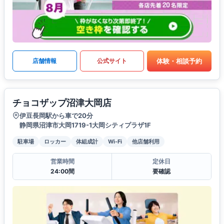
体験・相談予約
店舗情報
公式サイト
チョコザップ沼津大岡店
伊豆長岡駅から車で20分
静岡県沼津市大岡1719-1大岡シティプラザ1F
駐車場
ロッカー
体組成計
Wi-Fi
他店舗利用
営業時間
定休日
24:00間
要確認