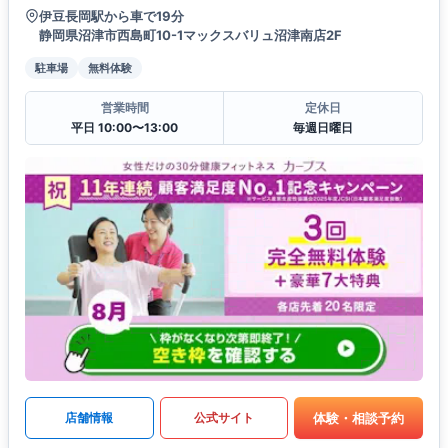
伊豆長岡駅から車で19分
静岡県沼津市西島町10-1マックスバリュ沼津南店2F
駐車場
無料体験
営業時間
定休日
平日 10:00〜13:00
毎週日曜日
体験・相談予約
店舗情報
公式サイト