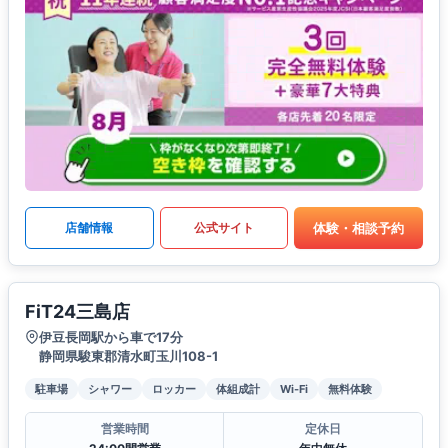
体験・相談予約
店舗情報
公式サイト
FiT24三島店
伊豆長岡駅から車で17分
静岡県駿東郡清水町玉川108-1
駐車場
シャワー
ロッカー
体組成計
Wi-Fi
無料体験
営業時間
定休日