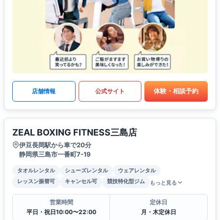
体験・相談予約
店舗情報
公式サイト
ZEAL BOXING FITNESS三島店
伊豆長岡駅から車で20分
静岡県三島市一番町7-19
タオルレンタル
シューズレンタル
ウェアレンタル
レッスン振替可
キャンセル可
競技特化型ジム
もっと見る
営業時間
定休日
平日・祝日10:00〜22:00
月・木定休日