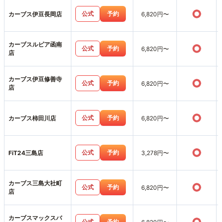
○
公式
予約
カーブス伊豆長岡店
6,820円〜
カーブスルピア函南
○
公式
予約
6,820円〜
店
カーブス伊豆修善寺
○
公式
予約
6,820円〜
店
○
公式
予約
カーブス柿田川店
6,820円〜
○
公式
予約
FiT24三島店
3,278円〜
カーブス三島大社町
○
公式
予約
6,820円〜
店
カーブスマックスバ
公式
予約