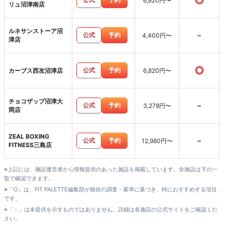
○
6,820円〜
リュ沼津南店
ルネサンストーア沼
-
公式
予約
4,400円〜
津店
○
公式
予約
カーブス西友沼津店
6,820円〜
チョコザップ沼津大
-
公式
予約
3,278円〜
岡店
ZEAL BOXING
-
公式
予約
12,980円〜
FITNESS三島店
※上記には、施設運営者から情報提供のあった施設を掲載しています。全施設は下の一
覧で確認できます。
※「○」は、FIT PALETTE編集部が独自の調査・基準に基づき、特におすすめする項目
です。
※「－」は未提供を示すものではありません。詳細は各施設の公式サイトをご確認くだ
さい。