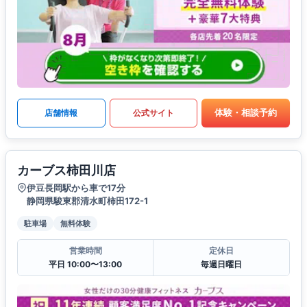
体験・相談予約
店舗情報
公式サイト
カーブス柿田川店
伊豆長岡駅から車で17分
静岡県駿東郡清水町柿田172-1
駐車場
無料体験
営業時間
定休日
平日 10:00〜13:00
毎週日曜日