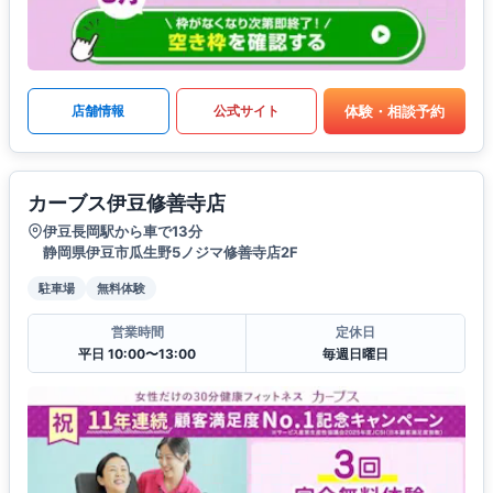
体験・相談予約
店舗情報
公式サイト
カーブス伊豆修善寺店
伊豆長岡駅から車で13分
静岡県伊豆市瓜生野5ノジマ修善寺店2F
駐車場
無料体験
営業時間
定休日
平日 10:00〜13:00
毎週日曜日