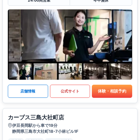
24:00間営業
年中無休
体験・相談予約
店舗情報
公式サイト
カーブス三島大社町店
伊豆長岡駅から車で19分
静岡県三島市大社町18-7小林ビル1F