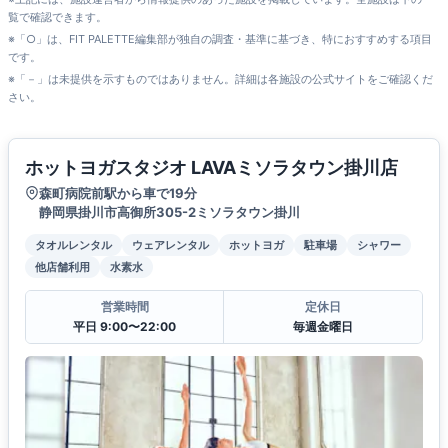
覧で確認できます。
※「○」は、FIT PALETTE編集部が独自の調査・基準に基づき、特におすすめする項目
です。
※「－」は未提供を示すものではありません。詳細は各施設の公式サイトをご確認くだ
さい。
ホットヨガスタジオ LAVAミソラタウン掛川店
森町病院前駅から車で19分
静岡県掛川市高御所305-2ミソラタウン掛川
タオルレンタル
ウェアレンタル
ホットヨガ
駐車場
シャワー
他店舗利用
水素水
営業時間
定休日
平日 9:00〜22:00
毎週金曜日