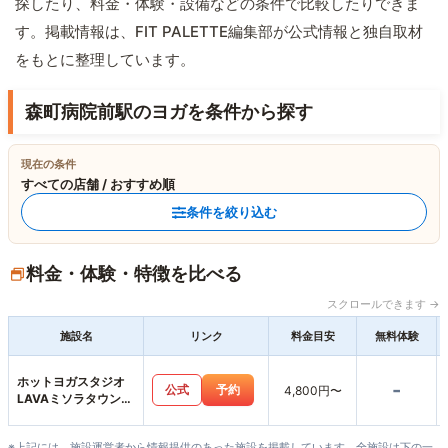
探したり、料金・体験・設備などの条件で比較したりできま
す。掲載情報は、FIT PALETTE編集部が公式情報と独自取材
をもとに整理しています。
森町病院前駅のヨガを条件から探す
現在の条件
すべての店舗 / おすすめ順
条件を絞り込む
料金・体験・特徴を比べる
スクロールできます →
施設名
リンク
料金目安
無料体験
ホットヨガスタジオ
-
公式
予約
4,800円〜
LAVAミソラタウン掛
川店
※上記には、施設運営者から情報提供のあった施設を掲載しています。全施設は下の一