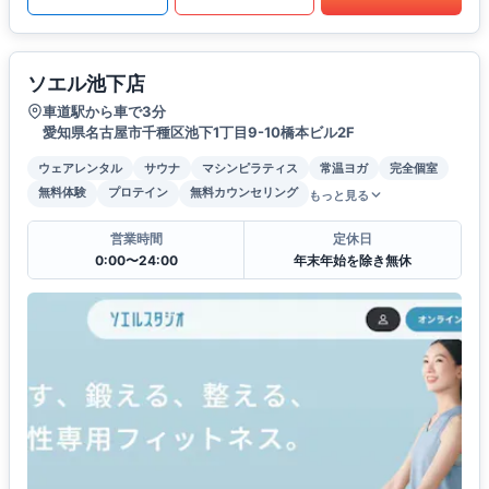
ソエル池下店
車道駅から車で3分
愛知県名古屋市千種区池下1丁目9-10橋本ビル2F
ウェアレンタル
サウナ
マシンピラティス
常温ヨガ
完全個室
無料体験
プロテイン
無料カウンセリング
もっと見る
営業時間
定休日
0:00〜24:00
年末年始を除き無休