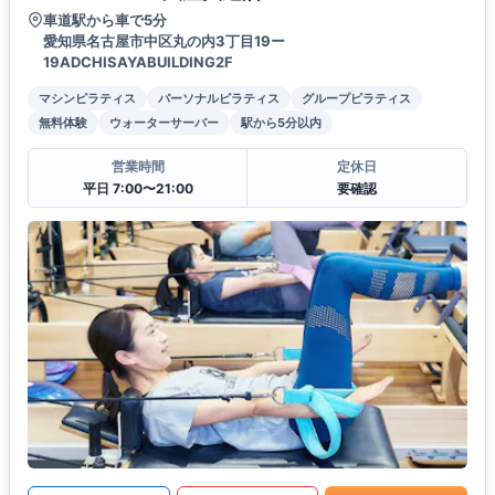
車道駅から車で5分
愛知県名古屋市中区丸の内3丁目19ー
19ADCHISAYABUILDING2F
マシンピラティス
パーソナルピラティス
グループピラティス
無料体験
ウォーターサーバー
駅から5分以内
営業時間
定休日
平日 7:00〜21:00
要確認