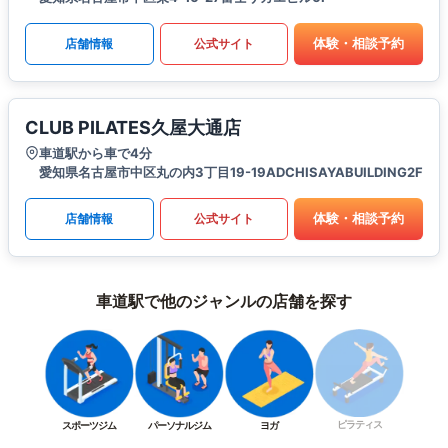
体験・相談予約
店舗情報
公式サイト
CLUB PILATES久屋大通店
車道駅から車で4分
愛知県名古屋市中区丸の内3丁目19-19ADCHISAYABUILDING2F
体験・相談予約
店舗情報
公式サイト
車道駅で他のジャンルの店舗を探す
ピラティス
スポーツジム
パーソナルジム
ヨガ