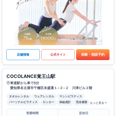
体験・相談予約
店舗情報
公式サイト
COCOLANCE覚王山駅
車道駅から車で5分
愛知県名古屋市千種区末盛通１−２−２ 川津ビル２階
タオルレンタル
ウェアレンタル
マシンピラティス
パーソナルピラティス
ロッカー
体組成計
完全個室
もっと見る
営業時間
定休日