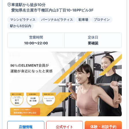
車道駅から徒歩10分
愛知県名古屋市千種区内山3丁目10-18PPビル3F
マシンピラティス
パーソナルピラティス
駐車場
プロテイン
駅から5分以内
営業時間
定休日
10:00〜22:00
要確認
体験・相談予約
店舗情報
公式サイト