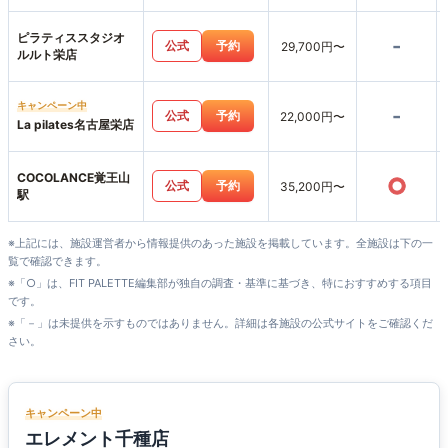
ピラティススタジオ
-
公式
予約
29,700円〜
ルルト栄店
キャンペーン中
-
公式
予約
22,000円〜
La pilates名古屋栄店
COCOLANCE覚王山
○
公式
予約
35,200円〜
駅
※上記には、施設運営者から情報提供のあった施設を掲載しています。全施設は下の一
覧で確認できます。
※「○」は、FIT PALETTE編集部が独自の調査・基準に基づき、特におすすめする項目
です。
※「－」は未提供を示すものではありません。詳細は各施設の公式サイトをご確認くだ
さい。
キャンペーン中
エレメント千種店