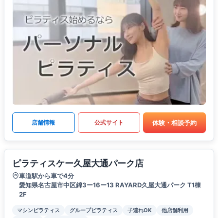
体験・相談予約
店舗情報
公式サイト
ピラティスケー久屋大通パーク店
車道駅から車で4分
愛知県名古屋市中区錦3ー16ー13 RAYARD久屋大通パーク T1棟
2F
マシンピラティス
グループピラティス
子連れOK
他店舗利用