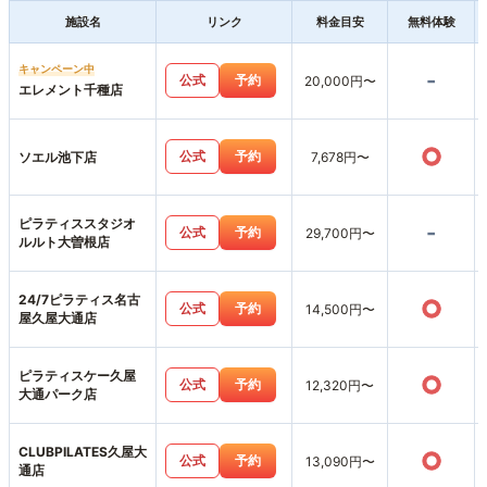
施設名
リンク
料金目安
無料体験
キャンペーン中
-
公式
予約
20,000円〜
エレメント千種店
○
公式
予約
ソエル池下店
7,678円〜
ピラティススタジオ
-
公式
予約
29,700円〜
ルルト大曽根店
24/7ピラティス名古
○
公式
予約
14,500円〜
屋久屋大通店
ピラティスケー久屋
○
公式
予約
12,320円〜
大通パーク店
CLUBPILATES久屋大
○
公式
予約
13,090円〜
通店