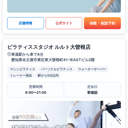
体験・相談予約
店舗情報
公式サイト
ピラティススタジオ ルルト大曽根店
車道駅から車で4分
愛知県名古屋市東区東大曽根町41-1EASTビル2階
マシンピラティス
パーソナルピラティス
ウォーターサーバー
トレーナー指名
駅から5分以内
営業時間
定休日
9:00〜21:00
要確認