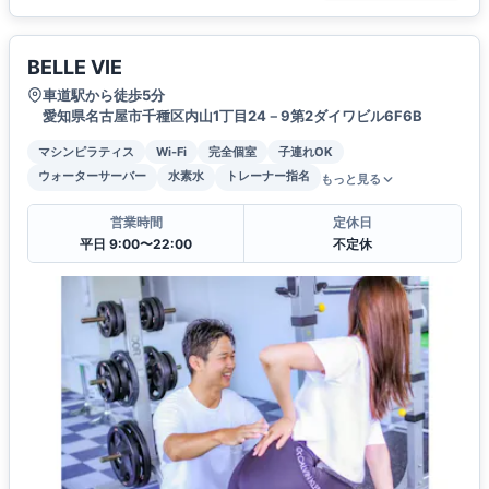
BELLE VIE
車道駅から徒歩5分
愛知県名古屋市千種区内山1丁目24－9第2ダイワビル6F6B
マシンピラティス
Wi-Fi
完全個室
子連れOK
ウォーターサーバー
水素水
トレーナー指名
もっと見る
営業時間
定休日
平日 9:00〜22:00
不定休