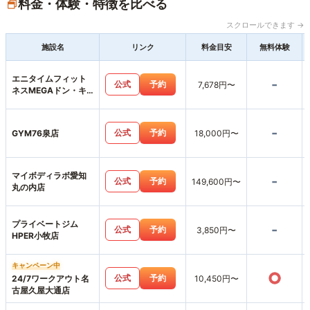
料金・体験・特徴を比べる
スクロールできます →
施設名
リンク
料金目安
無料体験
エニタイムフィット
-
公式
予約
7,678円〜
ネスMEGAドン・キ
ホーテ楠店
-
公式
予約
GYM76泉店
18,000円〜
マイボディラボ愛知
-
公式
予約
149,600円〜
丸の内店
プライベートジム
-
公式
予約
3,850円〜
HPER小牧店
キャンペーン中
○
公式
予約
24/7ワークアウト名
10,450円〜
古屋久屋大通店