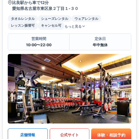
比良駅から車で12分
愛知県名古屋市東区泉２丁目１-３０
タオルレンタル
シューズレンタル
ウェアレンタル
レッスン振替可
キャンセル可
もっと見る
営業時間
定休日
10:00〜22:00
年中無休
体験・相談予約
店舗情報
公式サイト