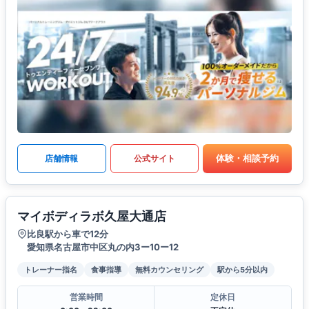
体験・相談予約
店舗情報
公式サイト
マイボディラボ久屋大通店
比良駅から車で12分
愛知県名古屋市中区丸の内3ー10ー12
トレーナー指名
食事指導
無料カウンセリング
駅から5分以内
営業時間
定休日