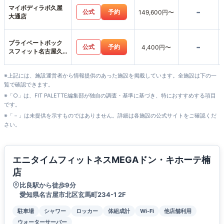
マイボディラボ久屋
-
公式
予約
149,600円〜
大通店
プライベートボック
-
公式
予約
4,400円〜
スフィット名古屋久
屋大通店
※上記には、施設運営者から情報提供のあった施設を掲載しています。全施設は下の一
覧で確認できます。
※「○」は、FIT PALETTE編集部が独自の調査・基準に基づき、特におすすめする項目
です。
※「－」は未提供を示すものではありません。詳細は各施設の公式サイトをご確認くだ
さい。
エニタイムフィットネスMEGAドン・キホーテ楠
店
比良駅から徒歩9分
愛知県名古屋市北区玄馬町234-1 2F
駐車場
シャワー
ロッカー
体組成計
Wi-Fi
他店舗利用
ウォーターサーバー