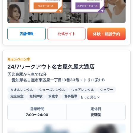
体験・相談予約
店舗情報
公式サイト
キャンペーン中
24/7ワークアウト名古屋久屋大通店
比良駅から車で12分
愛知県名古屋市東区泉一丁目13番33号ユトリロ栄1-B
タオルレンタル
シューズレンタル
ウェアレンタル
シャワー
完全個室
無料体験
水素水
食事指導
もっと見る
営業時間
定休日
7:00〜24:00
要確認