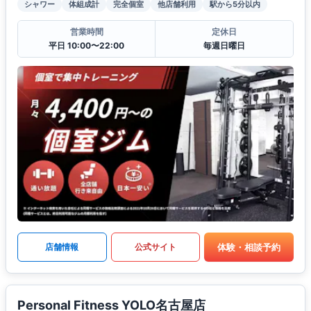
シャワー
体組成計
完全個室
他店舗利用
駅から5分以内
営業時間
定休日
平日 10:00〜22:00
毎週日曜日
体験・相談予約
店舗情報
公式サイト
Personal Fitness YOLO名古屋店