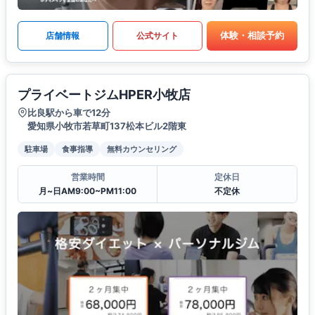
体験・相談予約
店舗情報
公式サイト
プライベートジムHPER小牧店
比良駅から車で12分
愛知県小牧市若草町137松本ビル2階東
駐車場
食事指導
無料カウンセリング
営業時間
定休日
月~日AM9:00~PM11:00
不定休